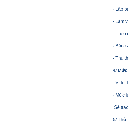
- Lập b
- Làm v
- Theo 
- Báo c
- Thu t
4/ Mức 
- Vị tr
- Mức l
Sẽ trao
5/ Thôn