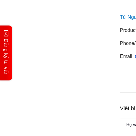
Tứ Ngu
Produc
Đăng ký tư vấn
Phone/
Email:
Viết b