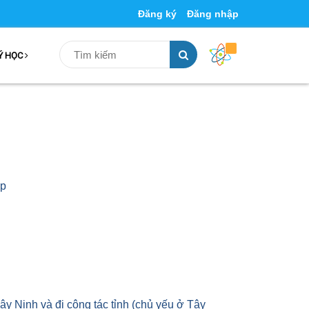
Đăng ký
Đăng nhập
Ý HỌC
ệp
y Ninh và đi công tác tỉnh (chủ yếu ở Tây