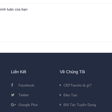
Liên Kết
Về Chúng Tôi
Facebook
CEFTworks là gì?
Twitter
Đào Tạo
Google Plus
Đối Tác Tuyển Dụng