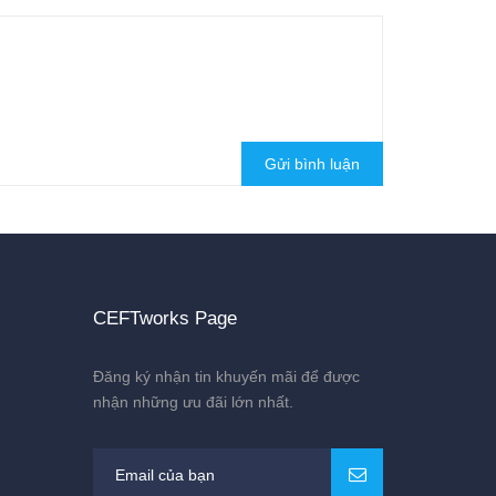
Gửi bình luận
CEFTworks Page
Đăng ký nhận tin khuyến mãi để được
nhận những ưu đãi lớn nhất.