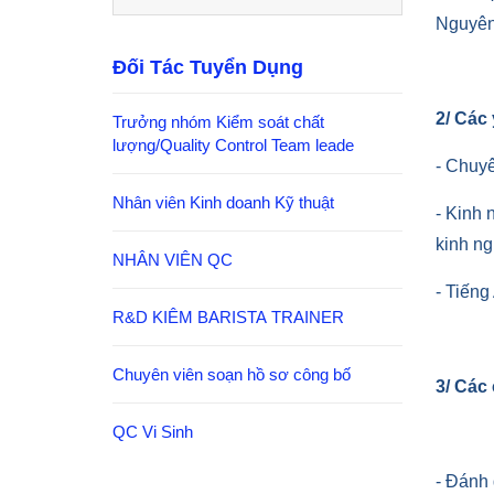
Nguyên
Đối Tác Tuyển Dụng
2/ Các
Trưởng nhóm Kiểm soát chất
lượng/Quality Control Team leade
- Chuy
Nhân viên Kinh doanh Kỹ thuật
- Kinh 
kinh ng
NHÂN VIÊN QC
- Tiếng
R&D KIÊM BARISTA TRAINER
Chuyên viên soạn hồ sơ công bố
3/ Các
QC Vi Sinh
- Đánh 