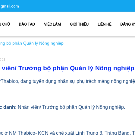
gmail.com
G CHỦ
ĐÀO TẠO
VIỆC LÀM
GIỚI THIỆU
LIÊN HỆ
ĐĂNG K
ởng bộ phận Quản lý Nông nghiệp
021
 viên/ Trưởng bộ phận Quản lý Nông nghiệp
yThabico, đang tuyển dụng nhân sự phụ trách mảng nông nghi
c danh:
Nhân viên/ Trưởng bộ phận Quản lý Nông nghiệp.
c ở NM Thabico- KCN và chế xuất Linh Trung 3, Trảng Bàng, Tâ