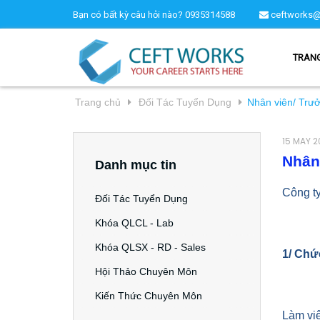
Bạn có bất kỳ câu hỏi nào?
0935314588
ceftworks@
TRAN
Trang chủ
Đối Tác Tuyển Dụng
Nhân viên/ Trư
15 MAY 2
Nhân
Danh mục tin
Công t
Đối Tác Tuyển Dụng
Khóa QLCL - Lab
Khóa QLSX - RD - Sales
1/ Chứ
Hội Thảo Chuyên Môn
Kiến Thức Chuyên Môn
Làm việ