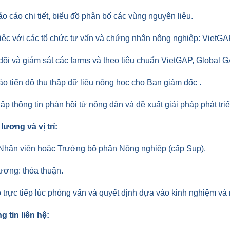
áo cáo chi tiết, biểu đồ phân bố các vùng nguyên liệu.
iệc với các tổ chức tư vấn và chứng nhận nông nghiệp: VietGAP
dõi và giám sát các farms và theo tiêu chuẩn VietGAP, Global G
áo tiến độ thu thập dữ liệu nông học cho Ban giám đốc .
hập thông tin phản hồi từ nông dân và đề xuất giải pháp phát triể
lương và vị trí:
í: Nhân viên hoặc Trưởng bộ phận Nông nghiệp (cấp Sup).
ương: thỏa thuận.
 trực tiếp lúc phỏng vấn và quyết định dựa vào kinh nghiệm và
g tin liên hệ: