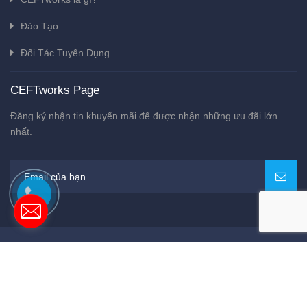
Đào Tạo
Đối Tác Tuyển Dụng
CEFTworks Page
Đăng ký nhận tin khuyến mãi để được nhận những ưu đãi lớn
nhất.
Bản quyền thuộc về
CEFTworks
Cung cấp bởi
Sapo