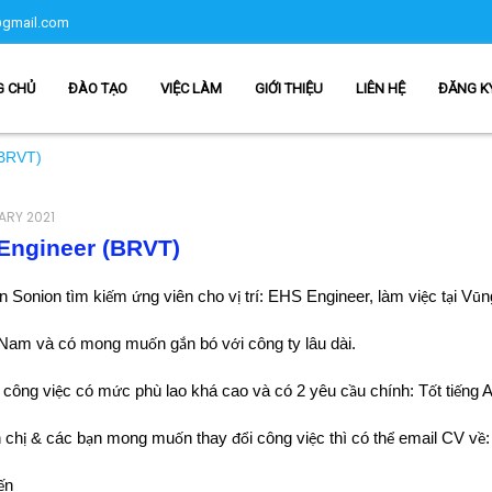
gmail.com
G CHỦ
ĐÀO TẠO
VIỆC LÀM
GIỚI THIỆU
LIÊN HỆ
ĐĂNG K
(BRVT)
ARY 2021
Engineer (BRVT)
n Sonion tìm ki
m
ng viên cho v
trí: EHS Engineer, làm vi
c t
i V
n
ế
ứ
ị
ệ
ạ
ũ
n Nam và có mong mu
n g
n bó v
i công ty lâu dài.
ố
ắ
ớ
 công vi
c có m
c phù lao khá cao và có 2 yêu c
u chính: T
t ti
ng A
ệ
ứ
ầ
ố
ế
 ch
& các b
n mong mu
n thay
i công vi
c thì có th
email CV v
ị
ạ
ố
đổ
ệ
ể
ề
n
ế