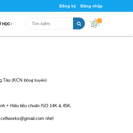
Đăng ký
Đăng nhập
Ý HỌC
g Tàu (KCN
Đông Xuyên)
nh + Hi
u tiêu chu
n ISO 14K & 45K.
ể
ẩ
: ceftworks@gmail.com nhé!