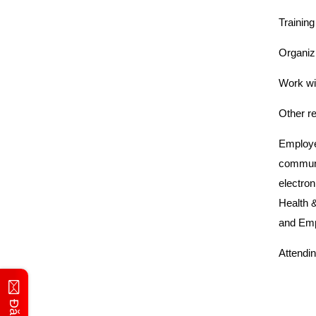
Trainin
Organiz
Work wit
Other r
Employee
communi
electron
Health &
and Emp
Attendi