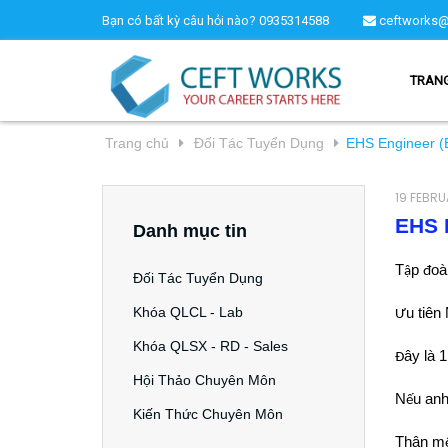
Bạn có bất kỳ câu hỏi nào?
0935314588
ceftworks@
TRAN
Trang chủ
Đối Tác Tuyển Dụng
EHS Engineer 
19 FEBRU
EHS 
Danh mục tin
T
p
oà
ậ
đ
Đối Tác Tuyển Dụng
Khóa QLCL - Lab
u tiê
Ư
Khóa QLSX - RD - Sales
ây là 1
Đ
Hội Thảo Chuyên Môn
N
u anh
ế
Kiến Thức Chuyên Môn
Thân m