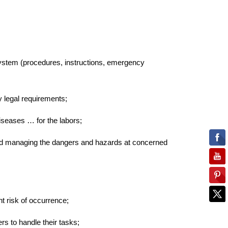
stem (procedures, instructions, emergency
y legal requirements;
iseases … for the labors;
nd managing the dangers and hazards at concerned
t risk of occurrence;
rs to handle their tasks;