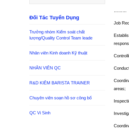
………
Đối Tác Tuyển Dụng
Job Req
Trưởng nhóm Kiểm soát chất
Establi
lượng/Quality Control Team leade
response
Nhân viên Kinh doanh Kỹ thuật
Controll
NHÂN VIÊN QC
Conducti
Coordin
R&D KIÊM BARISTA TRAINER
areas;
Chuyên viên soạn hồ sơ công bố
Inspecti
QC Vi Sinh
Investig
Coordina