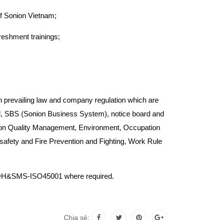
of Sonion Vietnam;
eshment trainings;
h prevailing law and company regulation which are
il, SBS (Sonion Business System), notice board and
ISO on Quality Management, Environment, Occupation
safety and Fire Prevention and Fighting, Work Rule
 OH&SMS-ISO45001 where required.
Chia sẻ: