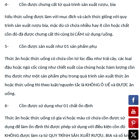
4- Cồn được chưng cất từ quá trình sản xuất rượu, bia
Nếu thức uống được làm với mục đích và cách thức giống với quy
trình sản xuất rượu bia, mặc dù có chứa nhiều hay ít cồn hoặc chất
cồn đó đã được chưng cất thì cũng bị CẤM sử dụng/uống.
5- Cồn được sản xuất như 01 sản phẩm phụ
Thức ăn hoặc thức uống có chứa cồn từ lúc đầu như trái cây, các loại
đậu hoặc ngũ cốc cũng như chiết xuất của chúng hoặc hàm lượng cồn
thu được như một sản phẩm phụ trong quá trình sản xuất thức ăn
hoặc thức uống thì theo luật/nguyên tắc là KHÔNG Ô UẾ và ĐƯỢC ăn
uống.
6- Cồn được sử dụng như 01 chất ổn định
Thức ăn hoặc thức uống có gia vị hoặc màu có chứa cồn được sử
dụng để làm ổn định thì được phép sử dụng với điều kiện cồn đó
KHÔNG được làm ra từ QUY TRÌNH SẢN XUẤT RƯỢU, BIA và số lượng