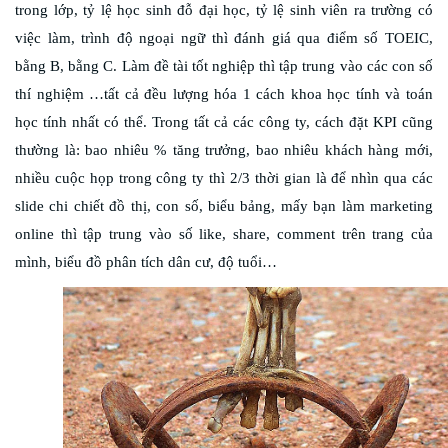
trong lớp, tỷ lệ học sinh đỗ đại học, tỷ lệ sinh viên ra trường có
việc làm, trình độ ngoại ngữ thì đánh giá qua điểm số TOEIC,
bằng B, bằng C. Làm đề tài tốt nghiệp thì tập trung vào các con số
thí nghiệm …tất cả đều lượng hóa 1 cách khoa học tính và toán
học tính nhất có thể. Trong tất cả các công ty, cách đặt KPI cũng
thường là: bao nhiêu % tăng trưởng, bao nhiêu khách hàng mới,
nhiều cuộc họp trong công ty thì 2/3 thời gian là để nhìn qua các
slide chi chiết đồ thị, con số, biểu bảng, mấy bạn làm marketing
online thì tập trung vào số like, share, comment trên trang của
mình, biểu đồ phân tích dân cư, độ tuổi…