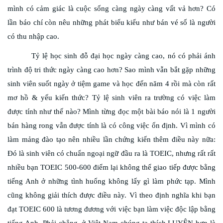
mình có cảm giác là cuộc sống càng ngày càng vất vả hơn? Có
lần báo chí còn nêu những phát biểu kiểu như bán vé số là người
có thu nhập cao.
Tỷ lệ học sinh đỗ đại học ngày càng cao, nó có phải ánh
trình độ tri thức ngày càng cao hơn? Sao mình vẫn bắt gặp những
sinh viên suốt ngày ở tiệm game và học đến năm 4 rồi mà còn rất
mơ hồ & yếu kiến thức? Tỷ lệ sinh viên ra trường có việc làm
được tính như thế nào? Mình từng đọc một bài báo nói là 1 người
bán hàng rong vẫn được tính là có công việc ổn định. Vì mình có
làm mảng đào tạo nên nhiều lần chứng kiến thêm điều này nữa:
Đó là sinh viên có chuẩn ngoại ngữ đầu ra là TOEIC, nhưng rất rất
nhiều bạn TOEIC 500-600 điểm lại không thể giao tiếp được bằng
tiếng Anh ở những tình huống không lấy gì làm phức tạp. Mình
cũng không giải thích được điều này. Vì theo định nghĩa khi bạn
đạt TOEIC 600 là tương đương với việc bạn làm việc độc lập bằng
tiếng Anh. Phải chẳng, ở Việt Nam chúng ta thích LUYỆN hơn là