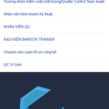
Trưởng nhóm Kiểm soát chất lượng/Quality Control Team leade
Nhân viên Kinh doanh Kỹ thuật
NHÂN VIÊN QC
R&D KIÊM BARISTA TRAINER
Chuyên viên soạn hồ sơ công bố
QC Vi Sinh