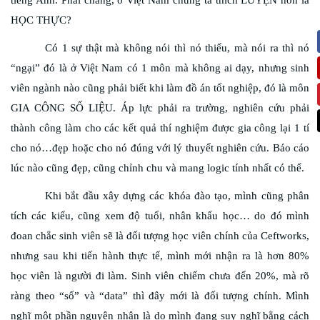
HỌC THỰC?
Có 1 sự thật mà không nói thì nó thiếu, mà nói ra thì nó
“ngại” đó là ở Việt Nam có 1 môn mà không ai dạy, nhưng sinh
viên ngành nào cũng phải biết khi làm đồ án tốt nghiệp, đó là môn
GIA CÔNG SỐ LIỆU. Áp lực phải ra trường, nghiên cứu phải
thành công làm cho các kết quả thí nghiệm được gia công lại 1 tí
cho nó…đẹp hoặc cho nó đúng với lý thuyết nghiên cứu. Báo cáo
lúc nào cũng đẹp, cũng chỉnh chu và mang logic tính nhất có thể.
Khi bắt đầu xây dựng các khóa đào tạo, mình cũng phân
tích các kiểu, cũng xem độ tuổi, nhân khẩu học… do đó mình
đoan chắc sinh viên sẽ là đối tượng học viên chính của Ceftworks,
nhưng sau khi tiến hành thực tế, mình mới nhận ra là hơn 80%
học viên là người đi làm. Sinh viên chiếm chưa đến 20%, mà rõ
ràng theo “số” và “data” thì đây mới là đối tượng chính. Mình
nghĩ một phần nguyên nhân là do mình đang suy nghĩ bằng cách