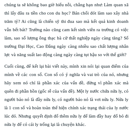
chúng ta sẽ không bao giờ hiểu nỗi, chẳng hạn như: Làm quan xã
thì lấy đâu ra tiền cho con du học? Bán chổi đót làm sao xây nhà
trăm tỷ? Ai cũng là chiến sỹ thi đua sao mà kết quả kinh doanh
vẫn bết bát? Trường nào cũng cam kết sinh viên ra trường có việc
làm, sao số lượng ông thạc bà cử thất nghiệp ngày càng tăng? Số
trường Đại Học, Cao Đẳng ngày càng nhiều sao chất lượng nhân
lực và năng suất lao động càng ngày càng tụt hậu so với thế giới?
Cuối cùng, để kết lại bài viết này, mình xin nói lại quan điểm của
mình về các con số. Con số có ý nghĩa và vai trò của nó, nhưng
hãy xem nó chỉ là phần xác của vấn đề, đừng vì phần xác mà
quên đi phần hồn (gốc rễ của vấn đề). Một ly nước chứa nửa ly, có
người bảo nó là đầy nửa ly, có người bảo nó là vơi nửa ly. Nửa ly
là 1 con số và hoàn toàn thể hiện chính xác trạng thái của ly nước
lúc đó. Nhưng quyết định đổ thêm nửa ly để làm đầy hay đổ bỏ đi
nửa ly để có cái ly trống lại là chuyện khác.