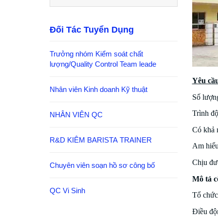
Đối Tác Tuyển Dụng
Trưởng nhóm Kiểm soát chất
lượng/Quality Control Team leade
Yêu cầu
Nhân viên Kinh doanh Kỹ thuật
Số lượng
Trình đ
NHÂN VIÊN QC
Có khả n
R&D KIÊM BARISTA TRAINER
Am hiểu
Chịu đượ
Chuyên viên soạn hồ sơ công bố
Mô tả c
QC Vi Sinh
Tổ chức
Điều độn