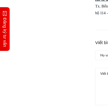
Tx. Bến
bộ 114 
Đăng ký tư vấn
Viết b