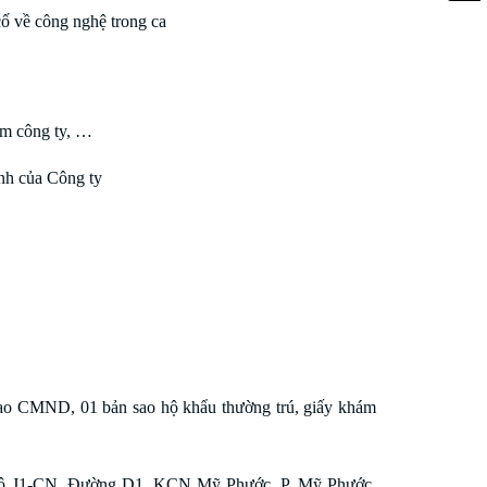
ố về công nghệ trong ca
ẩm công ty, …
nh của Công ty
n sao CMND, 01 bản sao hộ khẩu thường trú, giấy khám
ô J1-CN, Đường D1, KCN Mỹ Phước, P. Mỹ Phước,