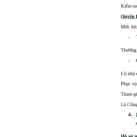
Kiểm so
Quyền l
Mức lươn
- Th
Thưởng 
- Ch
Có nhà 
Phục vụ
Tham g
Là Công 
4.
Hồ sơ n