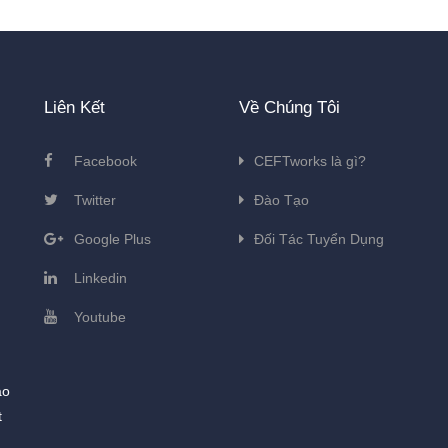
Liên Kết
Về Chúng Tôi
Facebook
CEFTworks là gì?
Twitter
Đào Tạo
Google Plus
Đối Tác Tuyển Dụng
Linkedin
Youtube
ào
t