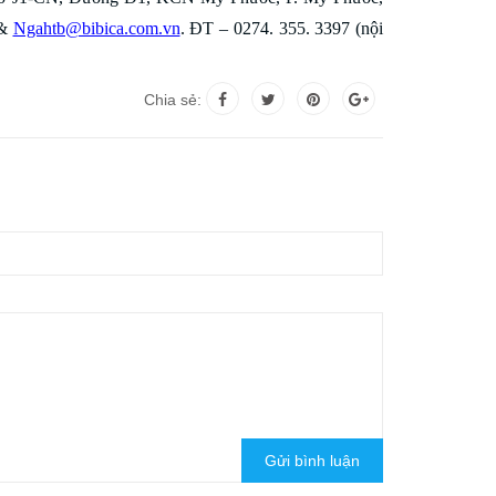
&
Ngahtb@bibica.com.vn
. ĐT – 0274. 355. 3397 (nội
Chia sẻ:
Gửi bình luận