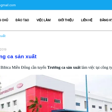
gmail.com
G CHỦ
ĐÀO TẠO
VIỆC LÀM
GIỚI THIỆU
LIÊN HỆ
ĐĂNG K
xuất
 2019
ng ca sản xuất
 Bibica Miền Đông cần tuyển
Trưởng ca sản xuất
làm việc tại công t