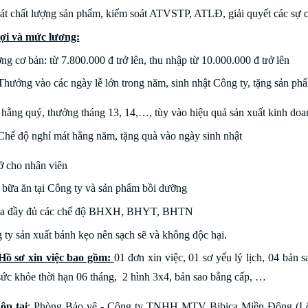
át chất lượng sản phẩm, kiểm soát ATVSTP, ATLĐ, giải quyết các sự c
ợi và mức lương:
g cơ bản: từ 7.800.000 đ trở lên, thu nhập từ 10.000.000 đ trở lên
ưởng vào các ngày lễ lớn trong năm, sinh nhật Công ty, tặng sản ph
hằng quý, thưởng tháng 13, 14,…, tùy vào hiệu quả sản xuất kinh doa
ế độ nghỉ mát hằng năm, tặng quà vào ngày sinh nhật
ở cho nhân viên
 bữa ăn tại Công ty và sản phẩm bồi dưỡng
ia đầy đủ các chế độ BHXH, BHYT, BHTN
ty sản xuất bánh kẹo nên sạch sẽ và không độc hại.
Hồ sơ xin việc bao gồm:
01 đơn xin việc, 01 sơ yếu lý lịch, 04 bả
sức khỏe thời hạn 06 tháng, 2 hình 3x4, bản sao bằng cấp, …
ộp tại
:
Phòng Bảo vệ - Công ty TNHH MTV Bibica Miền Đông (L