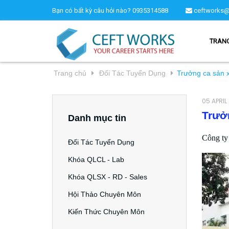
Bạn có bất kỳ câu hỏi nào?
0935314588
ceftworks@
TRAN
Trang chủ
Đối Tác Tuyển Dụng
Trưởng ca sản 
05 APRIL
Trưở
Danh mục tin
Công ty
Đối Tác Tuyển Dụng
Khóa QLCL - Lab
Khóa QLSX - RD - Sales
Hội Thảo Chuyên Môn
Kiến Thức Chuyên Môn