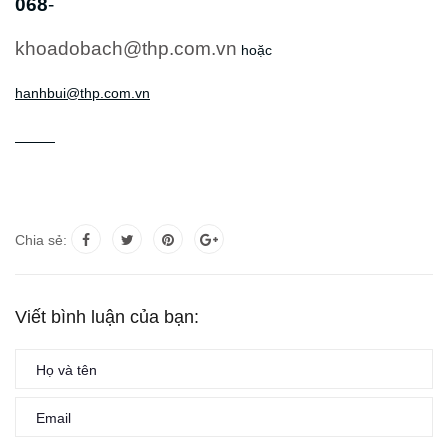
068
-
khoadobach@thp.com.vn
hoặc
hanhbui@thp.com.vn
Chia sẻ:
Viết bình luận của bạn: