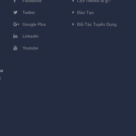
Facebook
CEFTworks là gì?
Twitter
Đào Tạo
Google Plus
Đối Tác Tuyển Dụng
Linkedin
Youtube
ào
t
c