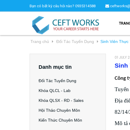
Bạn có bất kỳ câu hỏi nào?
0935314588
ceftworks@
TRAN
Trang chủ
Đối Tác Tuyển Dụng
Sinh Viên Thực 
01 JULY 
Sinh 
Danh mục tin
Công 
Đối Tác Tuyển Dụng
Tuyển 
Khóa QLCL - Lab
Địa đi
Khóa QLSX - RD - Sales
Hội Thảo Chuyên Môn
82/14/
Kiến Thức Chuyên Môn
Mô tả 