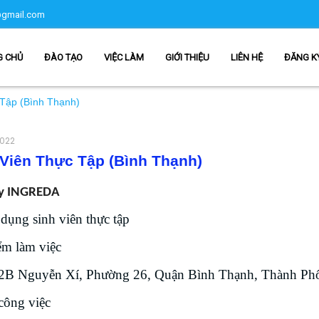
gmail.com
G CHỦ
ĐÀO TẠO
VIỆC LÀM
GIỚI THIỆU
LIÊN HỆ
ĐĂNG K
Tập (Bình Thạnh)
2022
Viên Thực Tập (Bình Thạnh)
ty INGREDA
dụng sinh viên thực tập
ểm làm việc
2B Nguyễn Xí, Phường 26, Quận Bình Thạnh, Thành Ph
công việc