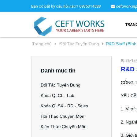
Bạn có bất kỳ câu hỏi nào?
0935314588
ceftworks@
TRAN
Trang chủ
Đối Tác Tuyển Dụng
R&D Staff (Bìn
16 SEPTE
R&D S
Danh mục tin
CÔNG T
Đối Tác Tuyển Dụng
Khóa QLCL - Lab
YÊU CẦ
Khóa QLSX - RD - Sales
1. Vị tr
Hội Thảo Chuyên Môn
2. Ngàn
Kiến Thức Chuyên Môn
3. Giới 