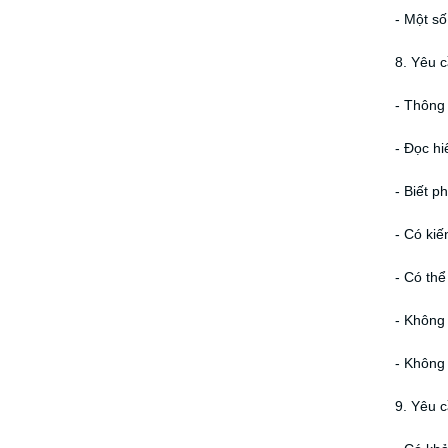
- Một số
8. Yêu 
- Thông 
- Đọc h
- Biết p
- Có kiế
- Có thể
- Không 
- Không
9. Yêu 