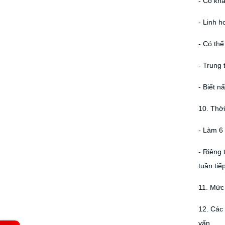
- Có khả
- Linh h
- Có thể
- Trung 
- Biết n
10. Thời
- Làm 6 
- Riêng 
tuần tiế
11. Mức
12. Các 
vấn.