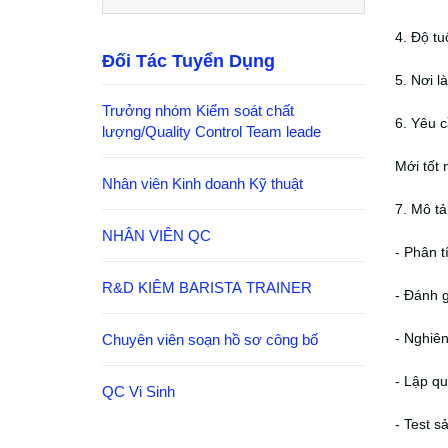
4. Độ tuổ
Đối Tác Tuyển Dụng
5. Nơi l
Trưởng nhóm Kiểm soát chất
6. Yêu c
lượng/Quality Control Team leade
Mới tốt 
Nhân viên Kinh doanh Kỹ thuật
7. Mô tả
NHÂN VIÊN QC
- Phân 
R&D KIÊM BARISTA TRAINER
- Đánh 
- Nghiê
Chuyên viên soạn hồ sơ công bố
- Lập qu
QC Vi Sinh
- Test s