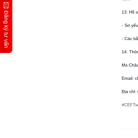
13. Hồ s
Đăng ký tư vấn
- Sơ yếu 
- Các bằ
14. Thôn
Ms.Châu
Email: 
Địa chỉ
#CEFTw