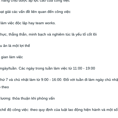
 năng chịu được áp lực cao của công việc
oạt giải các vấn đề liên quan đến công việc
 làm việc độc lập hay team works.
thực, thẳng thắn, minh bạch và nghiêm túc là yếu tố cốt lõi
ấu ăn là một lợi thế
 gian làm việc
ngày/tuần. Các ngày trong tuần làm việc từ 11:00 - 19:00
thứ 7 và chủ nhật làm từ 9:00 - 16:00. Đối với tuần đi làm ngày chủ nhậ
p theo
 lương: thỏa thuận khi phỏng vấn
chế độ công việc: theo quy định của luật lao động hiện hành và một số