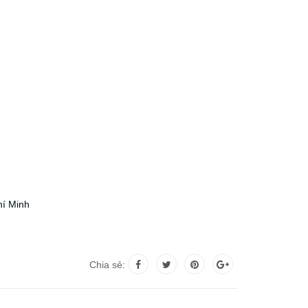
hí Minh
Chia sẻ: