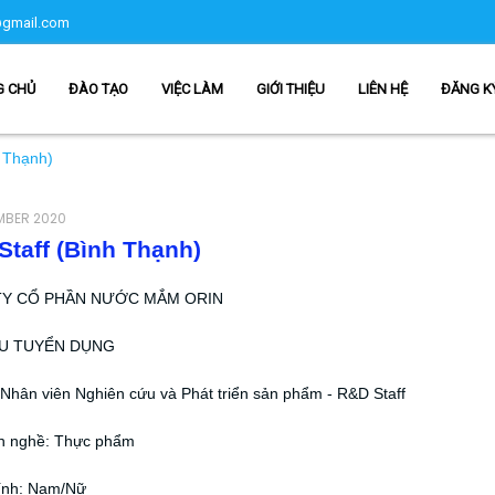
gmail.com
G CHỦ
ĐÀO TẠO
VIỆC LÀM
GIỚI THIỆU
LIÊN HỆ
ĐĂNG K
h Thạnh)
MBER 2020
taff (Bình Thạnh)
Y CỔ PHẦN NƯỚC MẮM ORIN
U TUYỂN DỤNG
í: Nhân viên Nghiên cứu và Phát triển sản phẩm - R&D Staff
h nghề: Thực phẩm
tính: Nam/Nữ