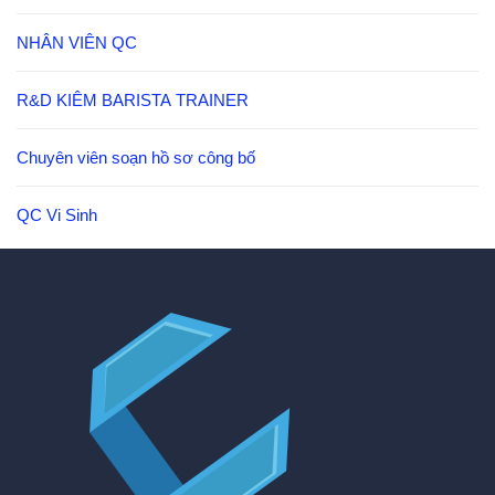
NHÂN VIÊN QC
R&D KIÊM BARISTA TRAINER
Chuyên viên soạn hồ sơ công bố
QC Vi Sinh