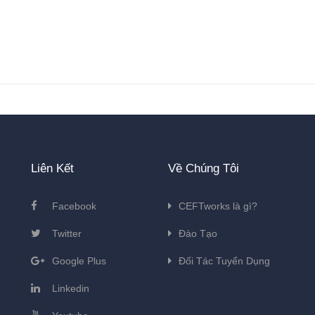
Liên Kết
Về Chúng Tôi
Facebook
CEFTworks là gì?
Twitter
Đào Tạo
Google Plus
Đối Tác Tuyển Dụng
Linkedin