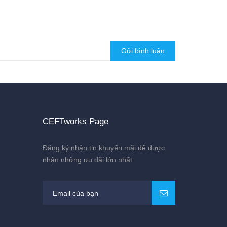
Gửi bình luận
CEFTworks Page
Đăng ký nhận tin khuyến mãi để được
nhận những ưu đãi lớn nhất.