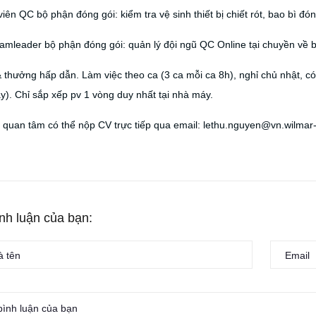
iên QC bộ phận đóng gói: kiểm tra vệ sinh thiết bị chiết rót, bao bì đóng
mleader bộ phận đóng gói: quản lý đội ngũ QC Online tại chuyền về ba
thưởng hấp dẫn. Làm việc theo ca (3 ca mỗi ca 8h), nghỉ chủ nhật, c
y). Chỉ sắp xếp pv 1 vòng duy nhất tại nhà máy.
quan tâm có thể nộp CV trực tiếp qua email: lethu.nguyen@vn.wilmar-
ình luận của bạn: