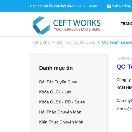
Bạn có bất kỳ câu hỏi nào?
0935314588
ceftworks@
TRAN
Trang chủ
Đối Tác Tuyển Dụng
QC Team Leade
15 APRIL
QC T
Danh mục tin
Công ty
Đối Tác Tuyển Dụng
KCN Hiệ
Khóa QLCL - Lab
Cần tuyể
Khóa QLSX - RD - Sales
làm việ
Hội Thảo Chuyên Môn
Kiến Thức Chuyên Môn