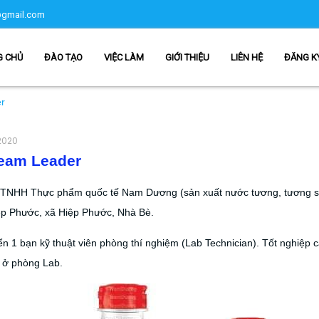
gmail.com
G CHỦ
ĐÀO TẠO
VIỆC LÀM
GIỚI THIỆU
LIÊN HỆ
ĐĂNG K
r
 2020
eam Leader
 TNHH Thực phẩm quốc tế Nam Dương (sản xuất nước tương, tương sốt
p Phước, xã Hiệp Phước, Nhà Bè.
n 1 bạn kỹ thuật viên phòng thí nghiệm (Lab Technician). Tốt nghiệp 
c ở phòng Lab.