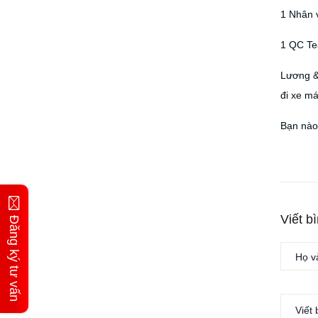
1 Nhân v
1 QC Tea
Lương & 
đi xe má
Bạn nào 
Viết b
Đăng ký tư vấn