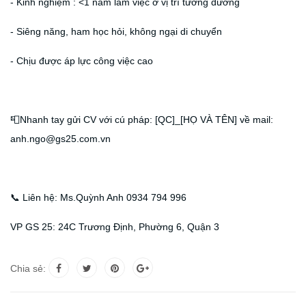
- Kinh nghiệm : <1 năm làm việc ở vị trí tương đương
- Siêng năng, ham học hỏi, không ngại di chuyển
- Chịu được áp lực công việc cao
📮Nhanh tay gửi CV với cú pháp: [QC]_[HỌ VÀ TÊN] về mail:
anh.ngo@gs25.com.vn
📞 Liên hệ: Ms.Quỳnh Anh 0934 794 996
VP GS 25: 24C Trương Định, Phường 6, Quận 3
Chia sẻ: