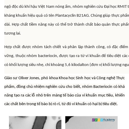
ngộ độc dù khí hậu Việt Nam nóng ẩm, nhóm nghiên cứu Đại học RMIT tì
kháng khuẩn hiệu quả có tên Plantacyclin B21AG. Chúng giúp thực phẩm
dài. Hợp chất tiềm năng này có thể trở thành chất bảo quản thực phẩ
tương lai.
Hợp chất được nhóm tách chiết và phân lập thành công, có đặc điểm
vững, thuộc nhóm bacteriocin, được tạo ra từ vi khuẩn để tiêu diệt cá
có khối lượng siêu nhẹ, chỉ khoảng 5,6 kilodalton (đơn vị khối lượng ngu
Giáo sư Oliver Jones, phó khoa Khoa học Sinh học và Công nghệ Thực
phẩm, đồng chủ nhiệm nghiên cứu cho biết, nhóm Bacteriocin có khả
năng tạo ra các lỗ nhỏ trên màng tế bào của vi khuẩn mục tiêu, khiến
các chất bên trong tế bào bị rò rỉ, từ đó vi khuẩn có hại bị tiêu diệt.