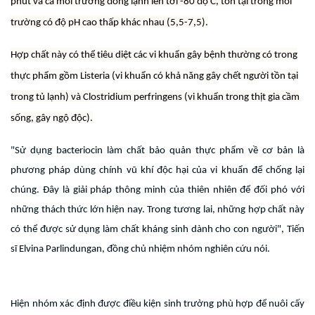
phút và cả môi trường đông lạnh lên tới -80 độ C, tồn tại trong môi
trường có độ pH cao thấp khác nhau (5,5-7,5).
Hợp chất này có thể tiêu diệt các vi khuẩn gây bệnh thường có trong
thực phẩm gồm Listeria (vi khuẩn có khả năng gây chết người tồn tại
trong tủ lạnh) và Clostridium perfringens (vi khuẩn trong thịt gia cầm
sống, gây ngộ độc).
"Sử dụng bacteriocin làm chất bảo quản thực phẩm về cơ bản là
phương pháp dùng chính vũ khí độc hại của vi khuẩn để chống lại
chúng. Đây là giải pháp thông minh của thiên nhiên để đối phó với
những thách thức lớn hiện nay. Trong tương lai, những hợp chất này
có thể được sử dụng làm chất kháng sinh dành cho con người", Tiến
sĩ Elvina Parlindungan, đồng chủ nhiệm nhóm nghiên cứu nói.
Hiện nhóm xác định được điều kiện sinh trưởng phù hợp để nuôi cấy