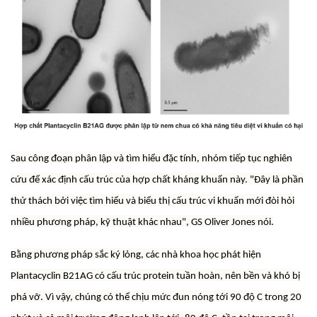
Sau công đoạn phân lập và tìm hiểu đặc tính, nhóm tiếp tục nghiên
cứu để xác định cấu trúc của hợp chất kháng khuẩn này. "Đây là phần
thử thách bởi việc tìm hiểu và biểu thị cấu trúc vi khuẩn mới đòi hỏi
nhiều phương pháp, kỹ thuật khác nhau", GS Oliver Jones nói.
Bằng phương pháp sắc ký lỏng, các nhà khoa học phát hiện
Plantacyclin B21AG có cấu trúc protein tuần hoàn, nên bền và khó bị
phá vỡ. Vì vậy, chúng có thể chịu mức đun nóng tới 90 độ C trong 20