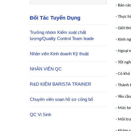
- Báo cá
- Thực h
Đối Tác Tuyển Dụng
- Giới tí
Trưởng nhóm Kiểm soát chất
lượng/Quality Control Team leade
- Kinh n
- Ngoại 
Nhân viên Kinh doanh Kỹ thuật
- Tốt ng
NHÂN VIÊN QC
- Có khả 
R&D KIÊM BARISTA TRAINER
- Thành 
- Yêu cầu
Chuyên viên soạn hồ sơ công bố
- Mức lư
QC Vi Sinh
- Môi tr
- Khám s