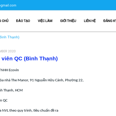
gmail.com
G CHỦ
ĐÀO TẠO
VIỆC LÀM
GIỚI THIỆU
LIÊN HỆ
ĐĂNG K
Bình Thạnh)
MBER 2020
 viên QC (Bình Thạnh)
TNHH Ecovin
 Tòa nhà The Manor, 91 Nguyễn Hữu Cảnh, Phường 22,
nh Thạnh, HCM
ên QC
a NVL theo quy trình, tiêu chuẩn đề ra