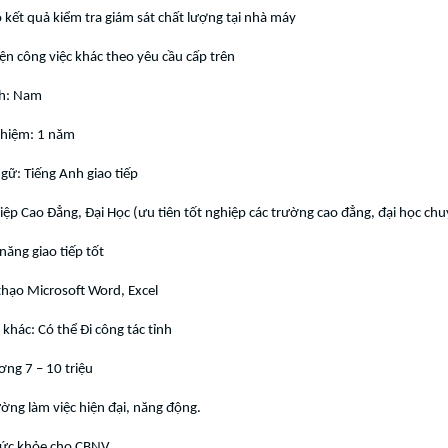
o kết quả kiểm tra giám sát chất lượng tại nhà máy
iện công việc khác theo yêu cầu cấp trên
nh: Nam
ghiệm: 1 năm
ngữ: Tiếng Anh giao tiếp
hiệp Cao Đẳng, Đại Học (ưu tiên tốt nghiệp các trường cao đẳng, đại học c
năng giao tiếp tốt
thạo Microsoft Word, Excel
 khác: Có thể Đi công tác tỉnh
ơng 7 – 10 triệu
ường làm việc hiện đại, năng động.
ức khỏe cho CBNV.