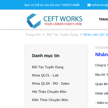
Bạn có bất kỳ câu hỏi nào?
0935314588
ceftworks@
TRAN
Trang chủ
Đối Tác Tuyển Dụng
Nhân viên QC (
02 NOVE
Nhân
Danh mục tin
Công ty 
Đối Tác Tuyển Dụng
Địa chỉ:
Khóa QLCL - Lab
Khóa QLSX - RD - Sales
Quận Bì
Hội Thảo Chuyên Môn
Nhân vi
Kiến Thức Chuyên Môn
- Kiểm tr