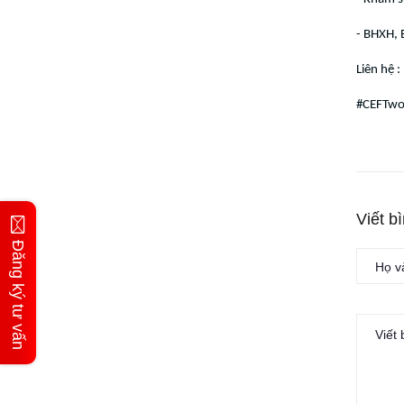
- BHXH, 
Liên hệ 
#CEFTwor
Viết b
Đăng ký tư vấn