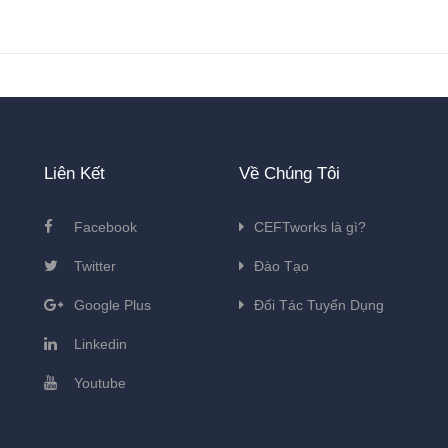
Liên Kết
Về Chúng Tôi
Facebook
CEFTworks là gì?
Twitter
Đào Tạo
Google Plus
Đối Tác Tuyển Dụng
Linkedin
Youtube