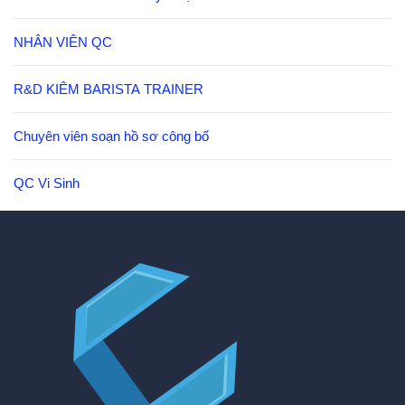
NHÂN VIÊN QC
R&D KIÊM BARISTA TRAINER
Chuyên viên soạn hồ sơ công bố
QC Vi Sinh