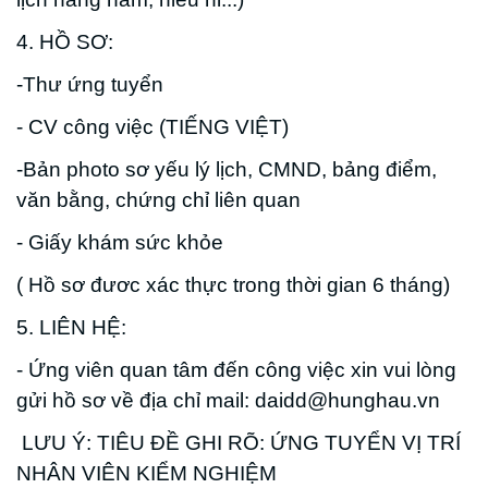
4. HỒ SƠ:
-Thư ứng tuyển
- CV công việc (TIẾNG VIỆT)
-Bản photo sơ yếu lý lịch, CMND, bảng điểm,
văn bằng, chứng chỉ liên quan
- Giấy khám sức khỏe
( Hồ sơ đươc xác thực trong thời gian 6 tháng)
5. LIÊN HỆ:
- Ứng viên quan tâm đến công việc xin vui lòng
gửi hồ sơ về địa chỉ mail: daidd@hunghau.vn
LƯU Ý: TIÊU ĐỀ GHI RÕ: ỨNG TUYỂN VỊ TRÍ
NHÂN VIÊN KIỂM NGHIỆM