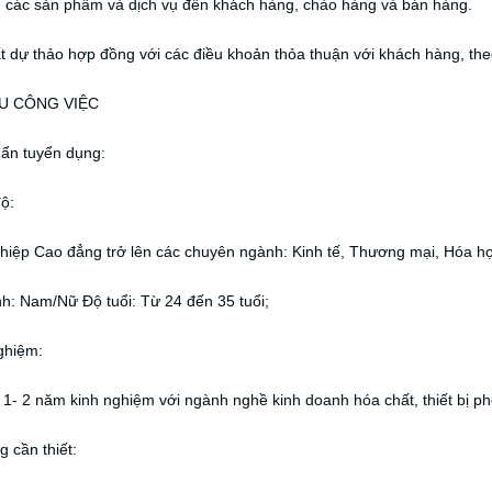
n các sản phẩm và dịch vụ đến khách hàng, chào hàng và bán hàng.
t dự thảo hợp đồng với các điều khoản thỏa thuận với khách hàng, th
U CÔNG VIỆC
uẩn tuyển dụng:
độ:
hiệp Cao đẳng trở lên các chuyên ngành: Kinh tế, Thương mại, Hóa họ
ính: Nam/Nữ Độ tuổi: Từ 24 đến 35 tuổi;
ghiệm:
t 1- 2 năm kinh nghiệm với ngành nghề kinh doanh hóa chất, thiết bị p
g cần thiết: