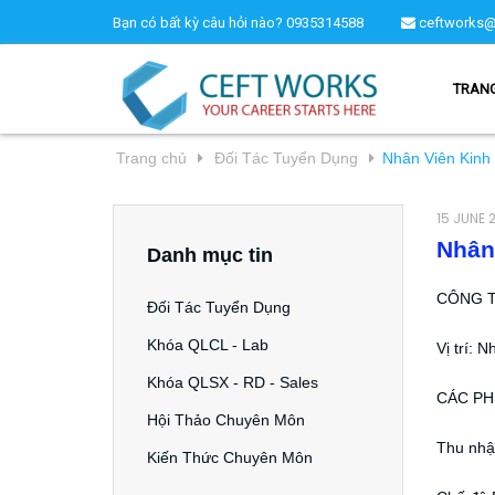
Bạn có bất kỳ câu hỏi nào?
0935314588
ceftworks@
TRAN
Trang chủ
Đối Tác Tuyển Dụng
Nhân Viên Kinh
15 JUNE 
Nhân
Danh mục tin
CÔNG T
Đối Tác Tuyển Dụng
Khóa QLCL - Lab
Vị trí: 
Khóa QLSX - RD - Sales
CÁC PH
Hội Thảo Chuyên Môn
Thu nhậ
Kiến Thức Chuyên Môn