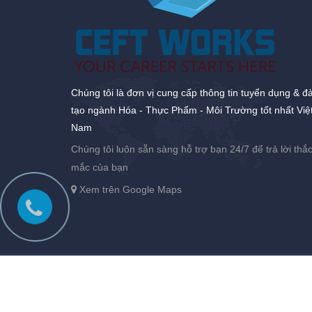
Chúng tôi là đơn vị cung cấp thông tin tuyển dụng & đ
tạo ngành Hóa - Thực Phẩm - Môi Trường tốt nhất Việ
Nam
Chúng tôi luôn sẵn sàng hỗ trợ bạn 24/7 để trả lời thắ
mắc của bạn
Xem trên Google Maps
Bản quyền thuộc về
CEFTworks
|
Cung cấp bởi
Sapo