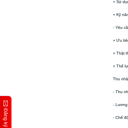
+ Sử dụ
+ Kỹ năn
- Yêu c
+ Ưu tiê
+ Thật th
+ Thể lự
Thu nhập
- Thu n
- Lương
Đăng ký tư vấn
- Chế đ