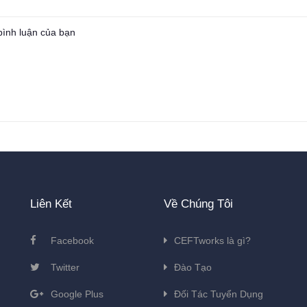
Liên Kết
Về Chúng Tôi
Facebook
CEFTworks là gì?
Twitter
Đào Tạo
Google Plus
Đối Tác Tuyển Dụng