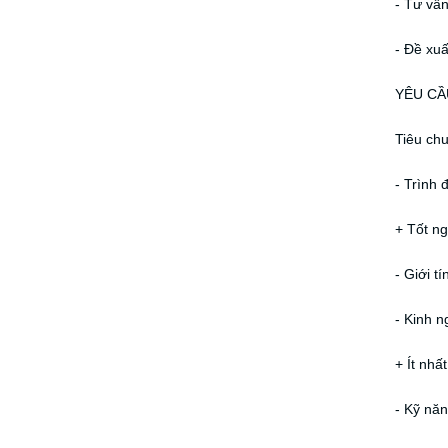
- Tư vấ
- Đề xuấ
YÊU CẦ
Tiêu ch
- Trình 
+ Tốt ng
- Giới t
- Kinh n
+ Ít nhấ
- Kỹ năn