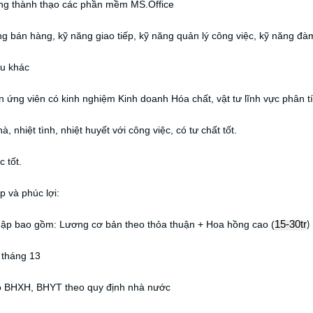
ng thành thạo các phần mềm MS.Office
g bán hàng, kỹ năng giao tiếp, kỹ năng quản lý công việc, kỹ năng đà
ầu khác
n ứng viên có kinh nghiệm Kinh doanh Hóa chất, vật tư lĩnh vực phân 
à, nhiệt tình, nhiệt huyết với công việc, có tư chất tốt.
c tốt.
 và phúc lợi:
hập bao gồm: Lương cơ bản theo thỏa thuận + Hoa hồng cao (
15-30tr
)
 tháng 13
ộ BHXH, BHYT theo quy định nhà nước