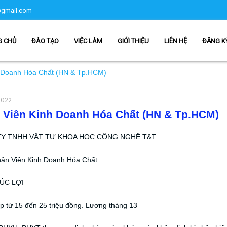
gmail.com
G CHỦ
ĐÀO TẠO
VIỆC LÀM
GIỚI THIỆU
LIÊN HỆ
ĐĂNG K
 Doanh Hóa Chất (HN & Tp.HCM)
2022
 Viên Kinh Doanh Hóa Chất (HN & Tp.HCM)
Y TNHH VẬT TƯ KHOA HỌC CÔNG NGHỆ T&T
Nhân Viên Kinh Doanh Hóa Chất
ÚC LỢI
p từ 15 đến 25 triệu đồng. Lương tháng 13