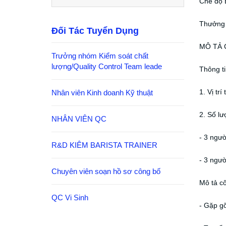
Chế độ 
Thưởng t
Đối Tác Tuyển Dụng
MÔ TẢ 
Trưởng nhóm Kiểm soát chất
lượng/Quality Control Team leade
Thông ti
1. Vị tr
Nhân viên Kinh doanh Kỹ thuật
2. Số lư
NHÂN VIÊN QC
- 3 ngườ
R&D KIÊM BARISTA TRAINER
- 3 người
Chuyên viên soạn hồ sơ công bố
Mô tả cô
QC Vi Sinh
- Gặp gỡ