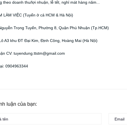
 theo doanh thu/lợi nhuận, lễ tết, nghỉ mát hàng năm...
M LÀM VIỆC (Tuyển ở cả HCM & Hà Nội)
Nguyễn Trọng Tuyển, Phường 8, Quận Phú Nhuận (Tp.HCM)
Lô A3 khu ĐT Đại Kim, Định Công, Hoàng Mai (Hà Nội)
hận CV: tuyendung.ttstm@gmail.com
oại: 0904963344
ình luận của bạn: