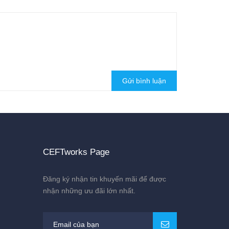
Gửi bình luận
CEFTworks Page
Đăng ký nhận tin khuyến mãi để được
nhận những ưu đãi lớn nhất.