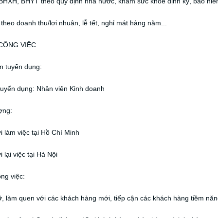
BHXH, BHYT theo quy định nhà nước, khám sức khỏe định kỳ, bảo hiểm
heo doanh thu/lợi nhuận, lễ tết, nghỉ mát hàng năm...
CÔNG VIỆC
n tuyển dụng:
í tuyển dụng: Nhân viên Kinh doanh
ợng:
i làm việc tại Hồ Chí Minh
 lại việc tại Hà Nội
ng việc:
, làm quen với các khách hàng mới, tiếp cận các khách hàng tiềm năn