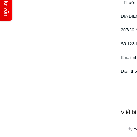
- Thưởng
ĐỊA ĐIỂ
207/36 
Số 123 
Email n
Điện th
Viết b