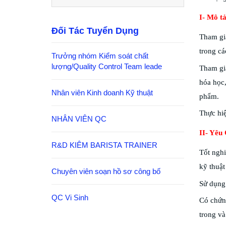
I- Mô t
Đối Tác Tuyển Dụng
Tham gia
trong cá
Trưởng nhóm Kiểm soát chất
lượng/Quality Control Team leade
Tham gia
hóa học
Nhân viên Kinh doanh Kỹ thuật
phẩm.
Thực hi
NHÂN VIÊN QC
II- Yêu
R&D KIÊM BARISTA TRAINER
Tốt nghi
kỹ thuậ
Chuyên viên soạn hồ sơ công bố
Sử dụng 
QC Vi Sinh
Có chứng
trong và