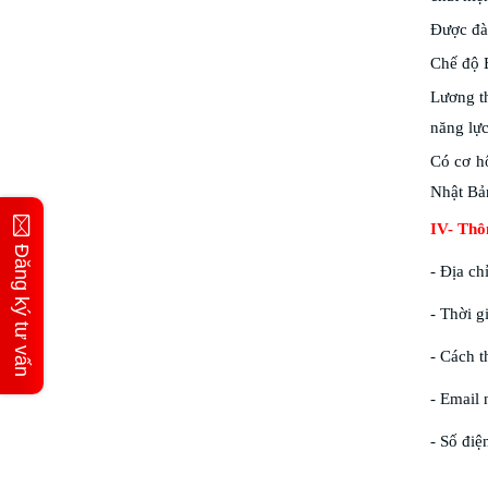
Được đào
Chế độ 
Lương th
năng lực
Có cơ h
Nhật Bả
IV- Thô
Đăng ký tư vấn
- Địa c
- Thời g
- Cách 
- Email
- Số điệ