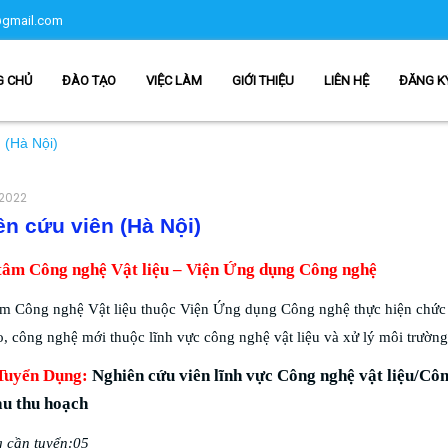
gmail.com
G CHỦ
ĐÀO TẠO
VIỆC LÀM
GIỚI THIỆU
LIÊN HỆ
ĐĂNG K
 (Hà Nội)
2022
n cứu viên (Hà Nội)
tâm Công nghệ Vật liệu – Viện Ứng dụng Công nghệ
âm Công nghệ Vật liệu thuộc Viện Ứng dụng Công nghệ thực hiện chức 
, công nghệ mới thuộc lĩnh vực công nghệ vật liệu và xử lý môi trường
 Tuyển Dụng:
Nghiên cứu viên lĩnh vực Công nghệ vật liệu/Cô
au thu hoạch
g cần tuyển
:05