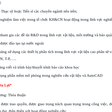
:
Thạc sỹ hoặc Tiến sĩ các chuyên ngành nêu trên;
nghiệm làm việc trong tổ chức KH&CN hoạt động trong lĩnh vực nghiên
tham gia các đề tài R&D trong lĩnh vực vật liệu, môi trường và bảo quả
được đào tạo tại nước ngoài
ăng sử dụng các thiết bị phân tích trong lĩnh vực vật liệu cao phân 
N, T-P,…..
ng viết và trình bày/thuyết trình báo cáo khoa học
 dụng phần mềm mô phỏng trong nghiên cứu vật liệu và AutoCAD
ền Lợi*
ương: Thỏa thuận
được trao quyền, được giao trọng trách quan trọng trong công việc, đ
n đại, thân thiện với hoạt động nghiên cứu;