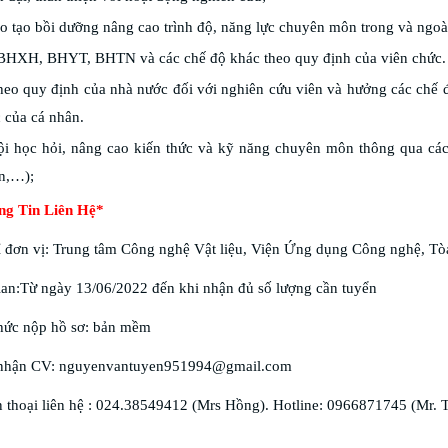
 tạo bồi dưỡng nâng cao trình độ, năng lực chuyên môn trong và ngoà
BHXH, BHYT, BHTN và các chế độ khác theo quy định của viên chức.
eo quy định của nhà nước đối với nghiên cứu viên và hưởng các chế độ
 của cá nhân.
ội học hỏi, nâng cao kiến thức và kỹ năng chuyên môn thông qua các
n,…);
ng Tin Liên Hệ*
hỉ đơn vị: Trung tâm Công nghệ Vật liệu, Viện Ứng dụng Công nghệ, T
ian:Từ ngày 13/06/2022 đến khi nhận đủ số lượng cần tuyển
thức nộp hồ sơ: bản mềm
 nhận CV: nguyenvantuyen951994@gmail.com
n thoại liên hệ : 024.38549412 (Mrs Hồng). Hotline: 0966871745 (Mr. 