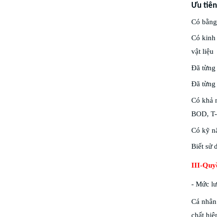
Ưu tiên
Có bằng 
Có kinh 
vật liệu
Đã từng 
Đã từng 
Có khả n
BOD, T-
Có kỹ nă
Biết sử
III-Quy
- Mức l
Cá nhân 
chất hiệ