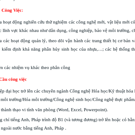
ả Công Việc:
 hoạt động nghiên cứu thử nghiệm các công nghệ mới, vật liệu mới có
c lĩnh vực khác nhau như dân dụng, công nghiệp, bảo vệ môi trường, 
 các hoạt động quản lý, theo dõi vận hành các trang thiết bị cơ bản và c
, kiểm định khả năng phân hủy sinh học của nhựa,…; các hệ thống th
ện các nhiệm vụ khác theo phân công
 Cầu công việc
ệp đại học trở lên các chuyên ngành Công nghệ Hóa học/Kỹ thuật hóa 
t môi trường/Hóa môi trường/Công nghệ sinh học/Công nghệ thực phẩm/
thành thạo vi tính văn phòng (Word, Excel, Powerpoint).
 chỉ tiếng Anh, Pháp trình độ B1 (và tương đương) trở lên hoặc có bằng
 ngoài nước bằng tiếng Anh, Pháp .