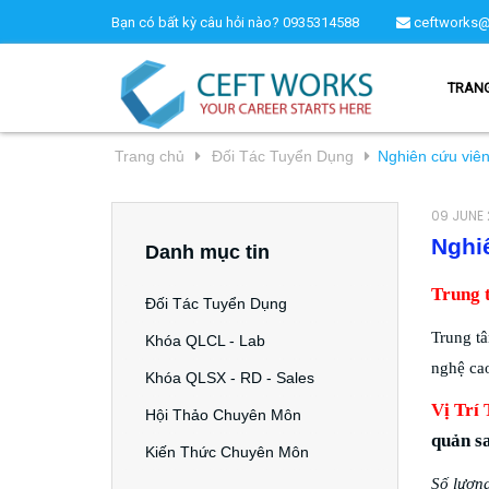
Bạn có bất kỳ câu hỏi nào?
0935314588
ceftworks@
TRAN
Trang chủ
Đối Tác Tuyển Dụng
Nghiên cứu viên
09 JUNE 
Nghiê
Danh mục tin
Trung 
Đối Tác Tuyển Dụng
Trung t
Khóa QLCL - Lab
nghệ cao
Khóa QLSX - RD - Sales
Vị Trí
Hội Thảo Chuyên Môn
quản s
Kiến Thức Chuyên Môn
Số lượn