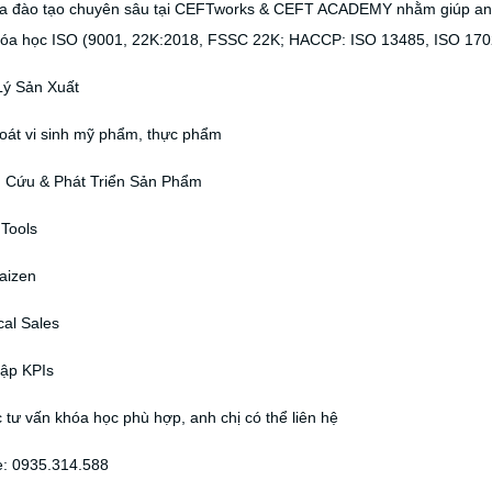
a đào tạo chuyên sâu tại CEFTworks & CEFT ACADEMY nhằm giúp anh 
hóa học ISO (9001, 22K:2018, FSSC 22K; HACCP: ISO 13485, ISO 1702
Lý Sản Xuất
soát vi sinh mỹ phẩm, thực phẩm
n Cứu & Phát Triển Sản Phẩm
 Tools
aizen
cal Sales
Lập KPIs
tư vấn khóa học phù hợp, anh chị có thể liên hệ
e: 0935.314.588