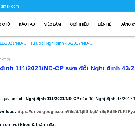
gmail.com
G CHỦ
ĐÀO TẠO
VIỆC LÀM
GIỚI THIỆU
LIÊN HỆ
ĐĂNG K
111/2021/NĐ-CP sửa đổi Nghị định 43/2017/NĐ-CP
ARY 2022
 định 111/2021/NĐ-CP sửa đổi Nghị định 43/
i quý anh chị
Nghị định 111
/
2021
/
NĐ
-
CP
sửa đổi
Nghị định
43/2017/
wnload:
https://drive.google.com/file/d/1j8S-kgMnSqRdEk7LF3
h chị vui khỏe & thành đạt