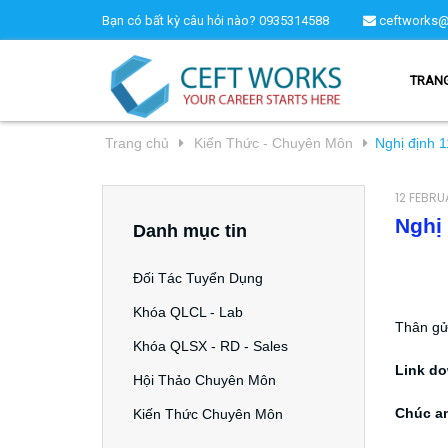
Bạn có bất kỳ câu hỏi nào?
0935314588
ceftworks@
TRAN
Trang chủ
Kiến Thức - Chuyên Môn
Nghị định 
12 FEBRU
Nghị
Danh mục tin
Đối Tác Tuyển Dụng
Khóa QLCL - Lab
Thân gử
Khóa QLSX - RD - Sales
Link do
Hội Thảo Chuyên Môn
Chúc an
Kiến Thức Chuyên Môn