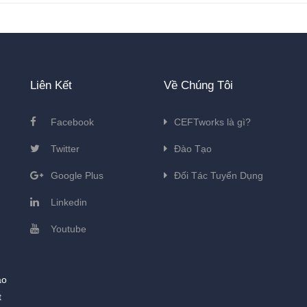
Liên Kết
Về Chúng Tôi
Facebook
CEFTworks là gì?
Twitter
Đào Tạo
Google Plus
Đối Tác Tuyển Dụng
Linkedin
Youtube
ào
t