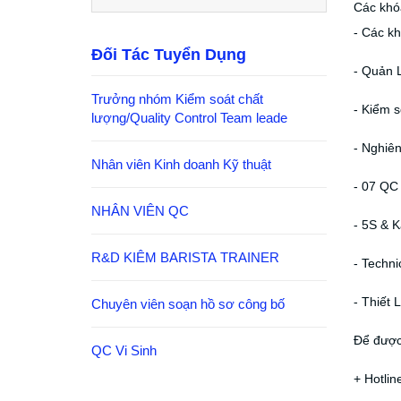
Các khó
- Các k
Đối Tác Tuyển Dụng
- Quản 
Trưởng nhóm Kiểm soát chất
- Kiểm 
lượng/Quality Control Team leade
- Nghiê
Nhân viên Kinh doanh Kỹ thuật
- 07 QC
NHÂN VIÊN QC
- 5S & K
R&D KIÊM BARISTA TRAINER
- Techni
- Thiết 
Chuyên viên soạn hồ sơ công bố
Để được 
QC Vi Sinh
+ Hotlin