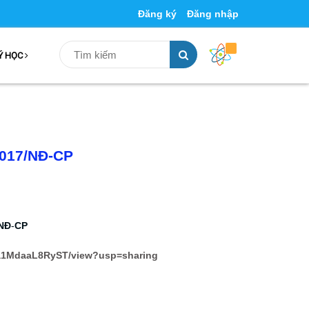
Đăng ký
Đăng nhập
Ý HỌC
2017/NĐ-CP
NĐ
-
CP
Pya1MdaaL8RyST/view?usp=sharing