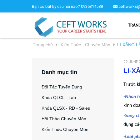
Bạn có bất kỳ câu hỏi nào?
0935314588
ceftworks@
TRAN
Trang chủ
Kiến Thức - Chuyên Môn
LI-XĂNG L
22 JUNE 
LI-X
Danh mục tin
Trước kh
Đối Tác Tuyển Dụng
-Nhãn h
Khóa QLCL - Lab
kinh do
Khóa QLSX - RD - Sales
-Sáng ch
Hội Thảo Chuyên Môn
dụng các
Kiến Thức Chuyên Môn
-Giải ph