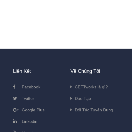
Liên Kết
Về Chúng Tôi
Facebook
CEFTworks là gì?
Twitter
Đào Tạo
Google Plus
Đối Tác Tuyển Dụng
Linkedin