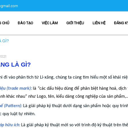
gmail.com
G CHỦ
ĐÀO TẠO
VIỆC LÀM
GIỚI THIỆU
LIÊN HỆ
ĐĂNG K
À GÌ?
2021
ĂNG LÀ GÌ?
i đi vào phân tích từ Li-xăng, chúng ta cùng tìm hiểu một số khái ni
iệu (trade mark):
là “các dấu hiệu dùng để phân biệt hàng hoá, dịch 
anh khác nhau” như Logo, tên, kiểu dáng công nghiệp của sản phẩm,
ế (Pattern):
Là giải pháp kỹ thuật dưới dạng sản phẩm hoặc quy trìn
 quy luật tự nhiên.
áp hữu ích:
Là giải pháp kỹ thuật mới so với trình độ kỹ thuật trên th