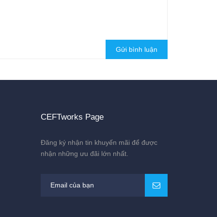
Gửi bình luận
CEFTworks Page
Đăng ký nhận tin khuyến mãi để được
nhận những ưu đãi lớn nhất.