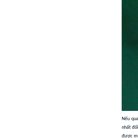
Nếu qua
nhất đố
được mu