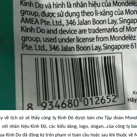
y về lịch sử sẽ thấy công ty Kinh Đô được bán cho Tập đoàn Mondel
i với nhãn hiệu Kinh Đô, các kiểu dáng, logo, slogan…của công ty b
a Kinh Do đã đăng ký trên phạm vi toàn cầu hoặc sau khi thuộc về M