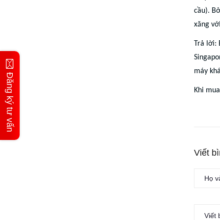
cầu). B
xăng với
Trả lời
Singapo
máy khá
Đăng ký tư vấn
Khi mua
Viết b