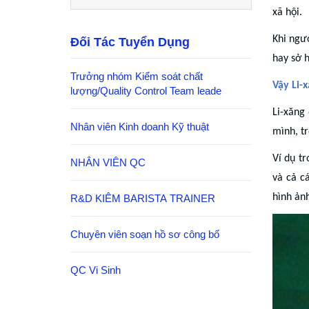
xã hội.
Khi ngư
Đối Tác Tuyển Dụng
hay sở h
Trưởng nhóm Kiểm soát chất
Vậy Li-x
lượng/Quality Control Team leade
Li
-
xăng
Nhân viên Kinh doanh Kỹ thuật
mình, tr
Ví dụ t
NHÂN VIÊN QC
và cả c
hình ản
R&D KIÊM BARISTA TRAINER
Chuyên viên soạn hồ sơ công bố
QC Vi Sinh