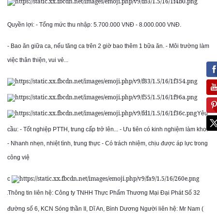
💰
Quyền lợi: - Tổng mức thu nhập: 5.700.000 VNĐ - 8.000.000 VNĐ.
- Bao ăn giữa ca, nếu tăng ca trên 2 giờ bao thêm 1 bữa ăn. - Môi trường làm
việc thân thiện, vui vẻ...
🍔
🥪
Yêu
🍬
cầu: - Tốt nghiệp PTTH, trung cấp trở lên... - Ưu tiên có kinh nghiệm làm kho.
- Nhanh nhẹn, nhiệt tình, trung thực - Có trách nhiệm, chịu được áp lực trong
công việ
c
Thông tin liên hệ: Công ty TNHH Thực Phẩm Thương Mại Đại Phát Số 32
☎
đường số 6, KCN Sóng thần II, Dĩ An, Bình Dương Người liên hệ: Mr Nam (