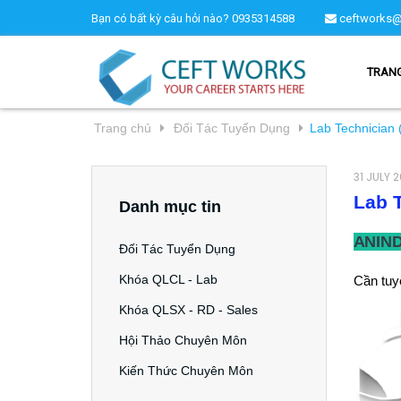
Bạn có bất kỳ câu hỏi nào?
0935314588
ceftworks@
TRAN
Trang chủ
Đối Tác Tuyển Dụng
Lab Technician 
31 JULY 
Lab T
Danh mục tin
ANIND
Đối Tác Tuyển Dụng
Khóa QLCL - Lab
Cần tuy
Khóa QLSX - RD - Sales
Hội Thảo Chuyên Môn
Kiến Thức Chuyên Môn