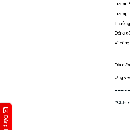
Lương &
Lương: 
Thưởng: 
Đóng đầ
Vì công
Địa điể
Ứng viê
----------
#CEFTwo