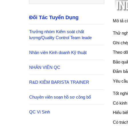
Đối Tác Tuyển Dụng
Mô tả c
Trưởng nhóm Kiểm soát chất
Thử ngh
lượng/Quality Control Team leade
Ghi chép
Theo dõi
Nhân viên Kinh doanh Kỹ thuật
Bảo quản
NHÂN VIÊN QC
Đảm bảo
Yêu cầu
R&D KIÊM BARISTA TRAINER
Tốt ngh
Chuyên viên soạn hồ sơ công bố
Có kinh
QC Vi Sinh
Hiểu bi
Có trác