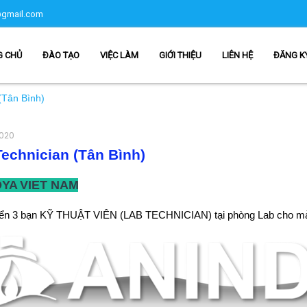
gmail.com
G CHỦ
ĐÀO TẠO
VIỆC LÀM
GIỚI THIỆU
LIÊN HỆ
ĐĂNG K
(Tân Bình)
2020
echnician (Tân Bình)
YA VIET NAM
ển 3 bạn KỸ THUẬT VIÊN (LAB TECHNICIAN) tại phòng Lab cho mả