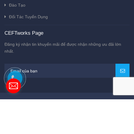
Đào Tạo
Đối Tác Tuyển Dụng
CEFTworks Page
Đăng ký nhận tin khuyến mãi để được nhận những ưu đãi lớn
nhất.
Bản quyền thuộc về
CEFTworks
Cung cấp bởi
Sapo