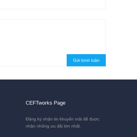
Gửi bình luận
CEFTworks Page
Đăng ký nhận tin khuyến mãi để được
nhận những ưu đãi lớn nhất.