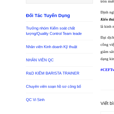
tròn mườ
Định ng
Đối Tác Tuyển Dụng
Kiến th
là kinh
Trưởng nhóm Kiểm soát chất
lượng/Quality Control Team leade
Đại dịc
công việ
Nhân viên Kinh doanh Kỹ thuật
giám sá
dạng kin
NHÂN VIÊN QC
#CEFTw
R&D KIÊM BARISTA TRAINER
Chuyên viên soạn hồ sơ công bố
QC Vi Sinh
Viết b