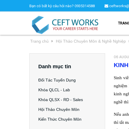
Bạn có bất kỳ câu hỏi nào?
0935314588
ceftworks@
TRAN
Trang chủ
Hội Thảo Chuyên Môn & Nghề Nghiệp
06 AUGU
KINH
Danh mục tin
Sinh vi
Đối Tác Tuyển Dụng
nghiệm 
Khóa QLCL - Lab
kinh ngh
Khóa QLSX - RD - Sales
nghề th
Hội Thảo Chuyên Môn
Nếu anh
Kiến Thức Chuyên Môn
thì tắt 