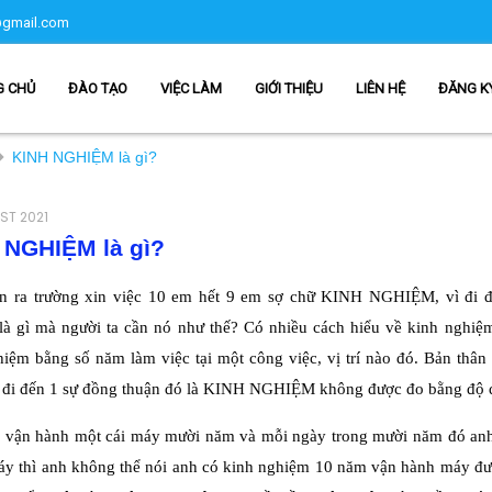
gmail.com
G CHỦ
ĐÀO TẠO
VIỆC LÀM
GIỚI THIỆU
LIÊN HỆ
ĐĂNG K
KINH NGHIỆM là gì?
ST 2021
 NGHIỆM là gì?
ên ra trường xin việc 10 em hết 9 em sợ chữ KINH NGHIỆM, vì đi đ
là gì mà người ta cần nó như thế? Có nhiều cách hiểu về kinh nghiệ
iệm bằng số năm làm việc tại một công việc, vị trí nào đó. Bản thân
ì đi đến 1 sự đồng thuận đó là KINH NGHIỆM không được đo bằng độ dà
 vận hành một cái máy mười năm và mỗi ngày trong mười năm đó anh 
máy thì anh không thể nói anh có kinh nghiệm 10 năm vận hành máy đư