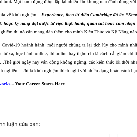
i tuổi. Một hành động được lập lại nhiều lần không nên đánh đồng với
hĩa về kinh nghiệm –
Experience, theo từ điển Cambridge đó là: “Knowl
ức hoặc kỹ năng đạt được từ việc thực hành, quan sát hoặc cảm nhận 
 nghiệm thì nó cần mang đến thêm cho mình Kiến Thức và Kỹ Năng nào
h Covid-19 hoành hành, mỗi người chúng ta lại tích lũy cho mình nh
c từ xa, học hành online, thi online hay thậm chí là cách cắt giảm chi 
t…Thế giới ngày nay vận động không ngừng, các kiến thức lỗi thời nh
h nghiệm – đó là kinh nghiệm thích nghi với nhiều dạng hoàn cảnh bạ
orks
– Your Career Starts Here
ình luận của bạn: