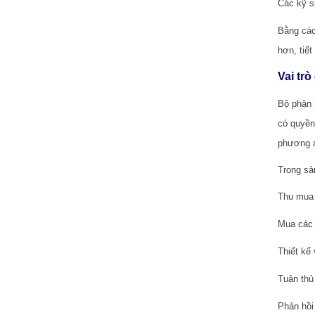
Các kỹ s
Bằng các
hơn, tiết
Vai tr
Bộ phận 
có quyền
phương á
Trong sả
Thu mua 
Mua các 
Thiết kế 
Tuân thủ 
Phản hồi