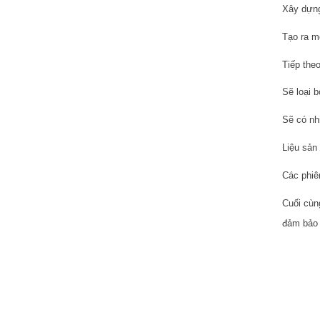
Xây dựng
Tạo ra m
Tiếp theo
Sẽ loại b
Sẽ có nh
Liệu sản
Các phiê
Cuối cù
đảm bảo 