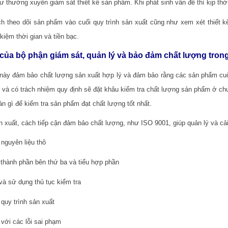
ư thường xuyên giám sát thiết kế sản phẩm. Khi phát sinh vấn đề thì kịp thờ
h theo dõi sản phẩm vào cuối quy trình sản xuất cũng như xem xét thiết kế
 kiệm thời gian và tiền bạc.
ò của bộ phận giám sát, quản lý và bảo đảm chất lượng tron
này đảm bảo chất lượng sản xuất hợp lý và đảm bảo rằng các sản phẩm cuố
 và có trách nhiệm quy định sẽ đặt khâu kiểm tra chất lượng sản phẩm ở chu
n gì để kiểm tra sản phẩm đạt chất lượng tốt nhất.
n xuất, cách tiếp cận đảm bảo chất lượng, như ISO 9001, giúp quản lý và cải 
nguyên liệu thô
thành phần bên thứ ba và tiểu hợp phần
và sử dụng thủ tục kiểm tra
quy trình sản xuất
 với các lỗi sai phạm