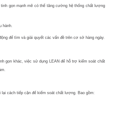
t tinh gọn mạnh mẽ có thể tăng cường hệ thống chất lượng
u hành.
động để tìm và giải quyết các vấn đề trên cơ sở hàng ngày.
nh gọn khác, việc sử dụng LEAN để hỗ trợ kiểm soát chất
ảm.
i lại cách tiếp cận để kiểm soát chất lượng. Bao gồm: