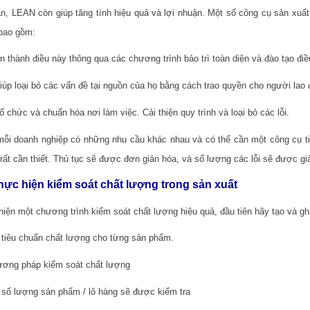
àn, LEAN còn giúp tăng tính hiệu quả và lợi nhuận. Một số công cụ sản xuấ
bao gồm:
 thành điều này thông qua các chương trình bảo trì toàn diện và đào tạo điề
iúp loại bỏ các vấn đề tại nguồn của họ bằng cách trao quyền cho người lao 
ổ chức và chuẩn hóa nơi làm việc. Cải thiện quy trình và loại bỏ các lỗi.
ỗi doanh nghiệp có những nhu cầu khác nhau và có thể cần một công cụ ti
 rất cần thiết. Thủ tục sẽ được đơn giản hóa, và số lượng các lỗi sẽ được gi
hực hiện kiểm soát chất lượng trong sản xuất
hiện một chương trình kiểm soát chất lượng hiệu quả, đầu tiên hãy tạo và gh
 tiêu chuẩn chất lượng cho từng sản phẩm.
ơng pháp kiểm soát chất lượng
 số lượng sản phẩm / lô hàng sẽ được kiểm tra