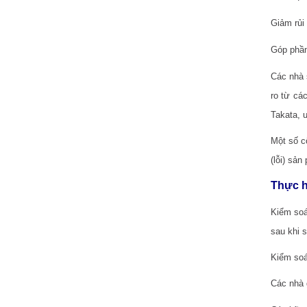
Giảm rủi
Góp phần
Các nhà 
ro từ cá
Takata, ư
Một số c
(lỗi) sản
Thực h
Kiểm soá
sau khi 
Kiểm soá
Các nhà 