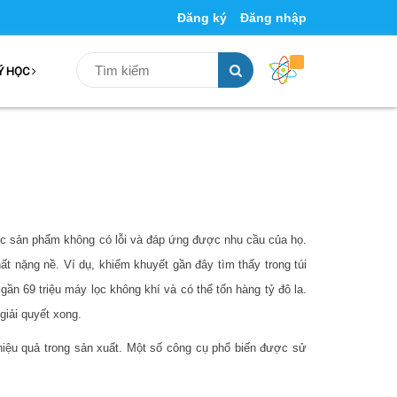
Đăng ký
Đăng nhập
Ý HỌC
ợc sản phẩm không có lỗi và đáp ứng được nhu cầu của họ.
hất nặng nề. Ví dụ, khiếm khuyết gần đây tìm thấy trong túi
 gần 69 triệu máy lọc không khí và có thể tốn hàng tỷ đô la.
giải quyết xong.
iệu quả trong sản xuất. Một số công cụ phổ biến được sử