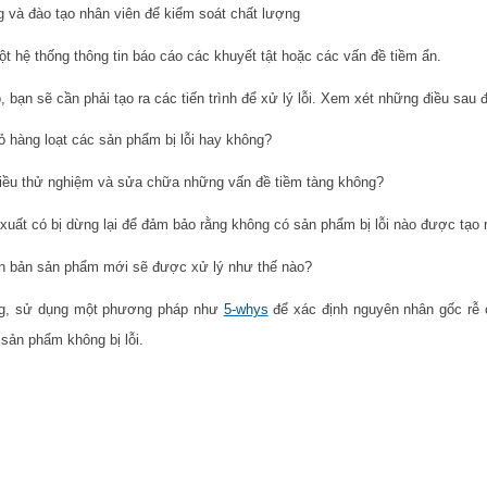
 và đào tạo nhân viên để kiểm soát chất lượng
ột hệ thống thông tin báo cáo các khuyết tật hoặc các vấn đề tiềm ẩn.
, bạn sẽ cần phải tạo ra các tiến trình để xử lý lỗi. Xem xét những điều sau 
ỏ hàng loạt các sản phẩm bị lỗi hay không?
iều thử nghiệm và sửa chữa những vấn đề tiềm tàng không?
 xuất có bị dừng lại để đảm bảo rằng không có sản phẩm bị lỗi nào được tạo 
n bản sản phẩm mới sẽ được xử lý như thế nào?
ng, sử dụng một phương pháp như
5-whys
để xác định nguyên nhân gốc rễ củ
sản phẩm không bị lỗi.