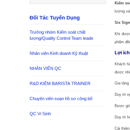
Kiểm soá
lượng xá
Đối Tác Tuyển Dụng
Six Sig
Trưởng nhóm Kiểm soát chất
Khi được
lượng/Quality Control Team leade
phẩm đều
Lợi íc
Nhân viên Kinh doanh Kỹ thuật
Khách hà
NHÂN VIÊN QC
được nhữ
R&D KIÊM BARISTA TRAINER
Gia tăng
Duy trì 
Chuyên viên soạn hồ sơ công bố
Được giớ
QC Vi Sinh
Duy trì h
Cải thiện