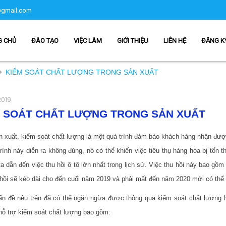
gmail.com
G CHỦ
ĐÀO TẠO
VIỆC LÀM
GIỚI THIỆU
LIÊN HỆ
ĐĂNG K
KIỂM SOÁT CHẤT LƯỢNG TRONG SẢN XUẤT
2019
 SOÁT CHẤT LƯỢNG TRONG SẢN XUẤT
n xuất, kiểm soát chất lượng là một quá trình đảm bảo khách hàng nhận đư
rình này diễn ra không đúng, nó có thể khiến việc tiêu thụ hàng hóa bị tổn t
a dẫn đến việc thu hồi ô tô lớn nhất trong lịch sử. Việc thu hồi này bao gồm
 hồi sẽ kéo dài cho đến cuối năm 2019 và phải mất đến năm 2020 mới có thể 
n đề nêu trên đã có thể ngăn ngừa được thông qua kiểm soát chất lượng h
hỗ trợ kiểm soát chất lượng bao gồm: