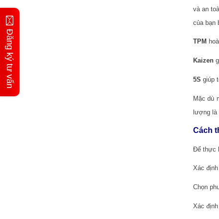
và an to
của bạn 
Đăng ký tư vấn
TPM
hoàn
Kaizen
g
5S
giúp t
Mặc dù m
lượng là
Cách t
Để thực 
Xác định
Chọn phư
Xác định