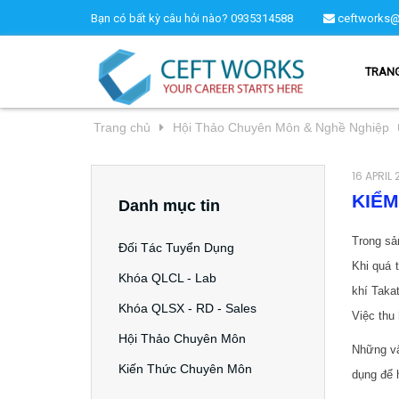
Bạn có bất kỳ câu hỏi nào?
0935314588
ceftworks@
TRAN
Trang chủ
Hội Thảo Chuyên Môn & Nghề Nghiệp
16 APRIL 
KIỂM
Danh mục tin
Trong sả
Đối Tác Tuyển Dụng
Khi quá t
Khóa QLCL - Lab
khí Takat
Khóa QLSX - RD - Sales
Việc thu
Hội Thảo Chuyên Môn
Những vấ
Kiến Thức Chuyên Môn
dụng để 