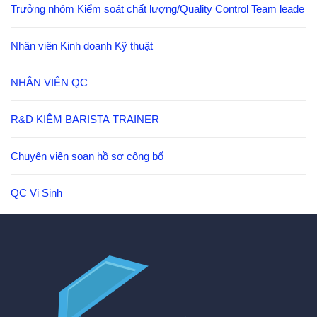
Trưởng nhóm Kiểm soát chất lượng/Quality Control Team leade
Nhân viên Kinh doanh Kỹ thuật
NHÂN VIÊN QC
R&D KIÊM BARISTA TRAINER
Chuyên viên soạn hồ sơ công bố
QC Vi Sinh