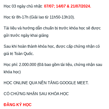
Học 03 ngày chủ nhật:
07/07
; 1
4
/0
7
& 2
1
/0
7
/202
4
.
Học từ 8h-17h (Giải lao từ 11h50-13h10).
Tài liệu và hướng dẫn chuẩn bị trước khóa học sẽ được
gửi trước ngày khai giảng
Sau khi hoàn thành khóa học, được cấp chứng nhận có
giá trị Toàn Quốc.
Học phí: 2.000.000 (Đã bao gồm tài liệu, chứng nhận sau
khóa học)
HỌC ONLINE QUA NỀN TẲNG GOOGLE MEET.
CÓ CHỨNG NHẬN SAU KHÓA HỌC
ĐĂNG KÝ HỌC