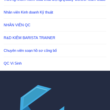
Nhân viên Kinh doanh Kỹ thuật
NHÂN VIÊN QC
R&D KIÊM BARISTA TRAINER
Chuyên viên soạn hồ sơ công bố
QC Vi Sinh