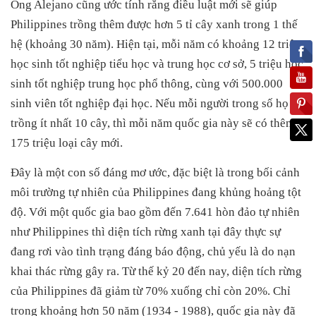
Ông Alejano cũng ước tính rằng điều luật mới sẽ giúp
Philippines trồng thêm được hơn 5 tỉ cây xanh trong 1 thế
hệ (khoảng 30 năm). Hiện tại, mỗi năm có khoảng 12 triệu
học sinh tốt nghiệp tiểu học và trung học cơ sở, 5 triệu học
sinh tốt nghiệp trung học phổ thông, cùng với 500.000
sinh viên tốt nghiệp đại học. Nếu mỗi người trong số họ
trồng ít nhất 10 cây, thì mỗi năm quốc gia này sẽ có thêm
175 triệu loại cây mới.
Đây là một con số đáng mơ ước, đặc biệt là trong bối cảnh
môi trường tự nhiên của Philippines đang khủng hoảng tột
độ. Với một quốc gia bao gồm đến 7.641 hòn đảo tự nhiên
như Philippines thì diện tích rừng xanh tại đây thực sự
đang rơi vào tình trạng đáng báo động, chủ yếu là do nạn
khai thác rừng gây ra. Từ thế kỷ 20 đến nay, diện tích rừng
của Philippines đã giảm từ 70% xuống chỉ còn 20%. Chỉ
trong khoảng hơn 50 năm (1934 - 1988), quốc gia này đã