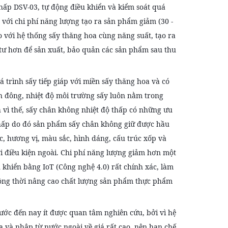
thấp DSV-03, tự động điều khiển và kiểm soát quá
a với chi phí năng lượng tạo ra sản phẩm giảm (30 -
o với hệ thống sấy thăng hoa cùng năng suất, tạo ra
 tư hơn để sản xuất, bảo quản các sản phẩm sau thu
á trình sấy tiếp giáp với miền sấy thăng hoa và có
nh đông, nhiệt độ môi trường sấy luôn nằm trong
 vì thế, sấy chân không nhiệt độ thấp có những ưu
 thấp do đó sản phẩm sấy chân không giữ được hầu
ọc, hương vị, màu sắc, hình dáng, cấu trúc xốp và
i điều kiện ngoài. Chi phí năng lượng giảm hơn một
 khiển bằng IoT (Công nghệ 4.0) rất chính xác, làm
, đồng thời nâng cao chất lượng sản phẩm thực phẩm
rước đến nay ít được quan tâm nghiên cứu, bởi vì hệ
oa và nhập từ nước ngoài về giá rất cao, nên hạn chế