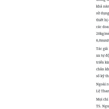
khả năn
sử dụng
thiết b
các doa
20kg/mẻ
6,0mmHg
Tác giả
xx tự đ
triển k
chân kh
số kỹ t
Ngoài r
Lệ Than
Mọi chi 
TS. Ngu