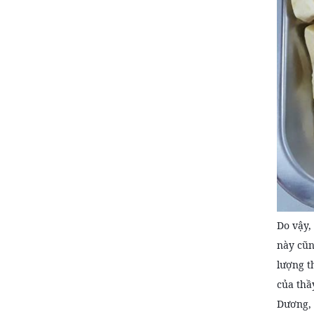
Do vậy,
này cũn
lượng t
của thầ
Dương, 