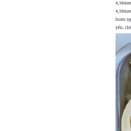
4,58mmH
4,58mmH
hoàn ng
yến, ch