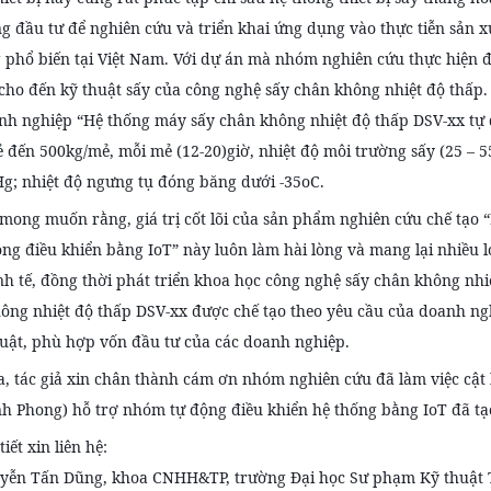
g đầu tư để nghiên cứu và triển khai ứng dụng vào thực tiễn sản 
 phổ biến tại Việt Nam. Với dự án mà nhóm nghiên cứu thực hiện 
ị cho đến kỹ thuật sấy của công nghệ sấy chân không nhiệt độ thấp
nh nghiệp “Hệ thống máy sấy chân không nhiệt độ thấp DSV-xx tự đ
 đến 500kg/mẻ, mỗi mẻ (12-20)giờ, nhiệt độ môi trường sấy (25 – 5
; nhiệt độ ngưng tụ đóng băng dưới -35oC.
 mong muốn rằng, giá trị cốt lõi của sản phẩm nghiên cứu chế tạo
ộng điều khiển bằng IoT” này luôn làm hài lòng và mang lại nhiều 
inh tế, đồng thời phát triển khoa học công nghệ sấy chân không nh
ông nhiệt độ thấp DSV-xx được chế tạo theo yêu cầu của doanh nghi
huật, phù hợp vốn đầu tư của các doanh nghiệp.
a, tác giả xin chân thành cám ơn nhóm nghiên cứu đã làm việc cật
h Phong) hỗ trợ nhóm tự động điều khiển hệ thống bằng IoT đã tạ
tiết xin liên hệ:
yễn Tấn Dũng, khoa CNHH&TP, trường Đại học Sư phạm Kỹ thuật 