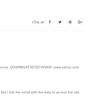
Chia sẻ:
 you tomorrow. QGW9BGAT3D7B7VKWXF www.yahoo.com
ut I lost the email with the data to access the site.