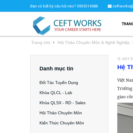
Bạn có bất kỳ câu hỏi nào?
0935314588
ceftworks@
TRAN
Trang chủ
Hội Thảo Chuyên Môn & Nghề Nghiệp
12 JULY 2
Hệ T
Danh mục tin
Việt N
Đối Tác Tuyển Dụng
Trường 
Khóa QLCL - Lab
giao cô
Khóa QLSX - RD - Sales
Hội Thảo Chuyên Môn
Kiến Thức Chuyên Môn