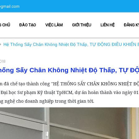
gmail.com
G CHỦ
ĐÀO TẠO
VIỆC LÀM
GIỚI THIỆU
LIÊN HỆ
ĐĂNG K
Hệ Thống Sấy Chân Không Nhiệt Độ Thấp, TỰ ĐỘNG ĐIỀU KHIỂN
018
hống Sấy Chân Không Nhiệt Độ Thấp, TỰ Đ
am đã chế tạo thành công "HỆ THỐNG SẤY CHÂN KHÔNG NHIỆT ĐỘ
Đại học Sư phạm Kỹ thuật TpHCM, dự án hoàn thành vào ngày 01
ng nghệ cho doanh nghiệp trong thời gian tới.