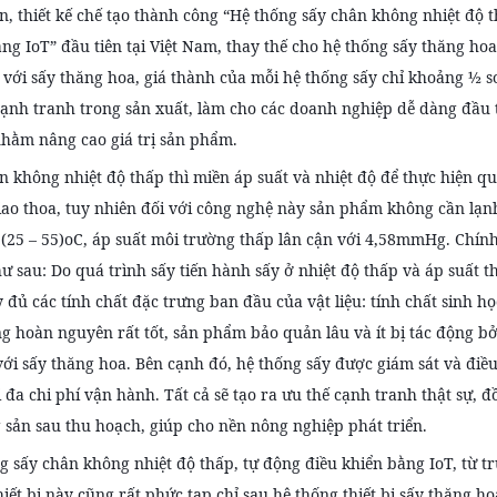
án, thiết kế chế tạo thành công “Hệ thống sấy chân không nhiệt độ 
ăng IoT” đầu tiên tại Việt Nam, thay thế cho hệ thống sấy thăng ho
 với sấy thăng hoa, giá thành của mỗi hệ thống sấy chỉ khoảng ½ s
 cạnh tranh trong sản xuất, làm cho các doanh nghiệp dễ dàng đầu
hằm nâng cao giá trị sản phẩm.
n không nhiệt độ thấp thì miền áp suất và nhiệt độ để thực hiện qu
giao thoa, tuy nhiên đối với công nghệ này sản phẩm không cần lạ
(25 – 55)oC, áp suất môi trường thấp lân cận với 4,58mmHg. Chính
ư sau: Do quá trình sấy tiến hành sấy ở nhiệt độ thấp và áp suất
 đủ các tính chất đặc trưng ban đầu của vật liệu: tính chất sinh h
g hoàn nguyên rất tốt, sản phẩm bảo quản lâu và ít bị tác động bở
với sấy thăng hoa. Bên cạnh đó, hệ thống sấy được giám sát và điều
i đa chi phí vận hành. Tất cả sẽ tạo ra ưu thế cạnh tranh thật sự
 sản sau thu hoạch, giúp cho nền nông nghiệp phát triển.
g sấy chân không nhiệt độ thấp, tự động điều khiển bằng IoT, từ t
hiết bị này cũng rất phức tạp chỉ sau hệ thống thiết bị sấy thăng h