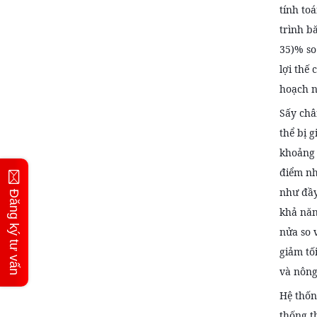
tính to
trình b
35)% so
lợi thế
hoạch n
Sấy châ
thể bị 
khoảng 
điểm nh
như đầy
Đăng ký tư vấn
khả năn
nửa so 
giảm tố
và nông
Hệ thốn
thống t