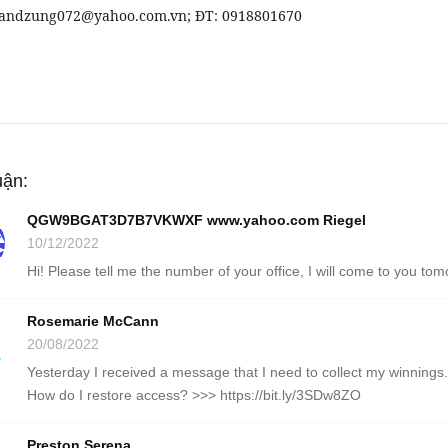
tandzung072@yahoo.com.vn; ĐT: 0918801670
uận:
QGW9BGAT3D7B7VKWXF www.yahoo.com Riegel
10/12/2022
Hi! Please tell me the number of your office, I will come to
Rosemarie McCann
20/08/2022
Yesterday I received a message that I need to collect my winnings. B
How do I restore access? >>> https://bit.ly/3SDw8ZO
Preston Serena