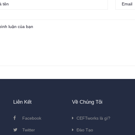
Liên Kết
Về Chúng Tôi
Facebook
CEFTworks là gì?
Twitter
Đào Tạo