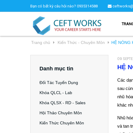
Bạn có bất kỳ câu hỏi nào?
0935314588
ceftworks@
TRAN
Trang chủ
Kiến Thức - Chuyên Môn
HỆ NÓNG 
09 SEPTE
HỆ N
Danh mục tin
Các dạ
Đối Tác Tuyển Dụng
sau cùng
Khóa QLCL - Lab
nhũ hóa
Khóa QLSX - RD - Sales
khác nh
Hội Thảo Chuyên Môn
Nhũ hóa
Kiến Thức Chuyên Môn
và tan 