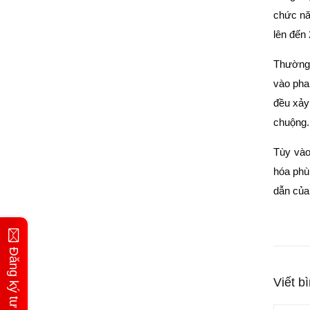
chức năn
lên đến
Thường 
vào pha 
đều xảy
chuộng
Tùy vào
hóa phù
dẫn của
Đăng ký tư vấn
Viết b