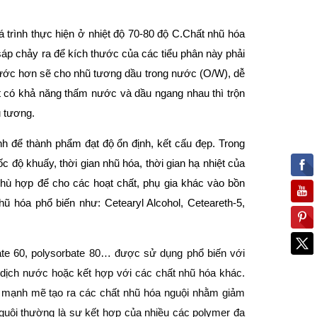
uá trình thực hiện ở nhiệt độ 70-80 độ C.Chất nhũ hóa
 sáp chảy ra để kích thước của các tiểu phân này phải
 nước hơn sẽ cho nhũ tương dầu trong nước (O/W), dễ
có khả năng thấm nước và dầu ngang nhau thì trộn
ũ tương.
̣nh để thành phẩm đạt độ ổn định, kết cấu đẹp. Trong
tốc độ khuấy, thời gian nhũ hóa, thời gian hạ nhiệt của
 phù hợp để cho các hoạt chất, phụ gia khác vào bồn
nhũ hóa phổ biến như: Cetearyl Alcohol, Ceteareth-5,
bate 60, polysorbate 80… được sử dụng phổ biến với
dịch nước hoặc kết hợp với các chất nhũ hóa khác.
n mạnh mẽ tạo ra các chất nhũ hóa nguội nhằm giảm
uội thường là sự kết hợp của nhiều các polymer đa