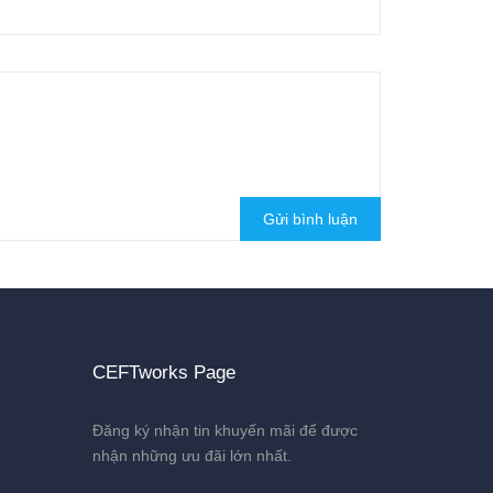
Gửi bình luận
CEFTworks Page
Đăng ký nhận tin khuyến mãi để được
nhận những ưu đãi lớn nhất.