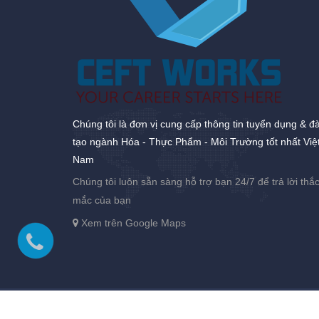
Chúng tôi là đơn vị cung cấp thông tin tuyển dụng & đ
tạo ngành Hóa - Thực Phẩm - Môi Trường tốt nhất Việ
Nam
Chúng tôi luôn sẵn sàng hỗ trợ bạn 24/7 để trả lời thắ
mắc của bạn
Xem trên Google Maps
Bản quyền thuộc về
CEFTworks
|
Cung cấp bởi
Sapo