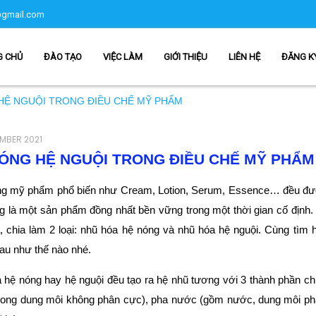
gmail.com
G CHỦ
ĐÀO TẠO
VIỆC LÀM
GIỚI THIỆU
LIÊN HỆ
ĐĂNG K
HỆ NGUỘI TRONG ĐIỀU CHẾ MỸ PHẨM
MBER 2021
ÓNG HỆ NGUỘI TRONG ĐIỀU CHẾ MỸ PHẨM
ng mỹ phẩm phổ biến như Cream, Lotion, Serum, Essence… đều được đi
 là một sản phẩm đồng nhất bền vững trong một thời gian cố định
, chia làm 2 loại: nhũ hóa hệ nóng và nhũ hóa hệ nguội. Cùng tìm
au như thế nào nhé.
 hệ nóng hay hệ nguội đều tạo ra hệ nhũ tương với 3 thành phần ch
trong dung môi không phân cực), pha nước (gồm nước, dung môi phân