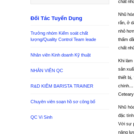
chất nhu
Nhũ hóa
Đối Tác Tuyển Dụng
rắn, ở 
nhỏ hơn
Trưởng nhóm Kiểm soát chất
lượng/Quality Control Team leade
thấm dâ
chất nhu
Nhân viên Kinh doanh Kỹ thuật
Khi làm 
sản xuấ
NHÂN VIÊN QC
thiết bi
R&D KIÊM BARISTA TRAINER
chính… 
Ceteary
Chuyên viên soạn hồ sơ công bố
Nhũ hó
đặc tín
QC Vi Sinh
Với sự 
năng lươ