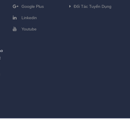
Google Plus
Đối Tác Tuyển Dụng
Linkedin
Youtube
ào
t
c