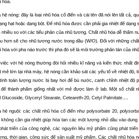
̃ hóa.
 hệ nóng: đây là loại nhũ hóa cổ điển và cái tên đã nói lên tất cả, q
dạng hạt hoặc dạng bột. Để nhũ hóa được cần phải gia nhiệt để dạng
 nhiều so với các tiểu phân của nhũ tương. Chất nhũ hóa dễ thấm
̀u hơn sẽ cho nhũ tương nước trong dầu (W/O). Đối với những chất 
̃ hóa với pha nào trước thì pha đó sẽ là môi trường phân tán của nh
việc với hệ nóng thường đòi hỏi nhiều kĩ năng và kiến thức nhất đi
t mẻ lớn tại nhà máy, hệ nóng cần khảo sát các yếu tố về nhiệt độ, 
̣, tính toán lượng nước bị bay hơi để bù nước, canh chỉnh nhiệt độ
để thành phẩm giống nhất với mẻ được làm ở lab. Một số chất 
l Glucoside,
Glyceryl Stearate, Ceteareth-20, Cetyl Palmitate….
a hệ nguội: các chất nhũ hóa cổ điển như polysorbate 20, polysor
h không cần gia nhiệt giúp hòa tan các một lượng nhỏ dầu vào dung 
phát triển của công nghệ, các nguyên liệu mỹ phẩm cũng phát triể
̣ng, thời gian, công sức để sản xuất mỹ phẩm. Các chất nhũ hóa ng