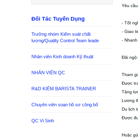
Yêu cầu
Đối Tác Tuyển Dụng
- Tốt ng
- Giao t
Trưởng nhóm Kiểm soát chất
- Nhanh 
lượng/Quality Control Team leade
Nhân viên Kinh doanh Kỹ thuật
Đãi ngộ:
NHÂN VIÊN QC
Tham gia
Được tra
R&D KIÊM BARISTA TRAINER
Tăng lươ
Lương th
Chuyên viên soạn hồ sơ công bố
Du lịch 
Được đưa
QC Vi Sinh
Hoặc gư