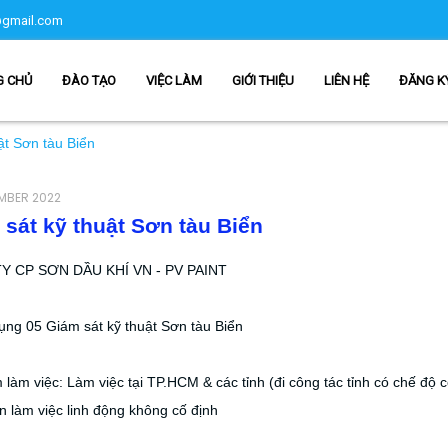
gmail.com
G CHỦ
ĐÀO TẠO
VIỆC LÀM
GIỚI THIỆU
LIÊN HỆ
ĐĂNG K
uật Sơn tàu Biển
EMBER 2022
 sát kỹ thuật Sơn tàu Biển
 CP SƠN DẦU KHÍ VN - PV PAINT
ụng 05 Giám sát kỹ thuật Sơn tàu Biển
̉m làm việc: Làm việc tại TP.HCM & các tỉnh (đi công tác tỉnh có chế độ 
n làm việc linh động không cố định