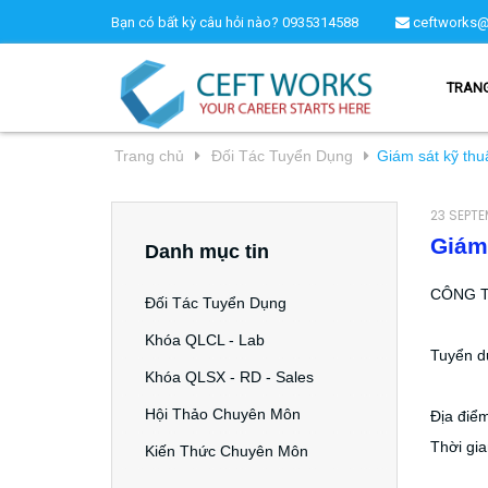
Bạn có bất kỳ câu hỏi nào?
0935314588
ceftworks@
TRAN
Trang chủ
Đối Tác Tuyển Dụng
Giám sát kỹ th
23 SEPT
Giám
Danh mục tin
CÔNG TY
Đối Tác Tuyển Dụng
Khóa QLCL - Lab
Tuyển d
Khóa QLSX - RD - Sales
Hội Thảo Chuyên Môn
Địa điê
Thời gia
Kiến Thức Chuyên Môn