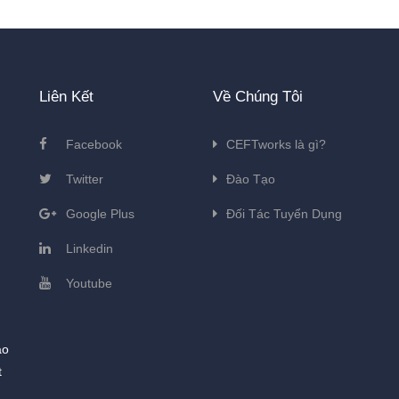
Liên Kết
Về Chúng Tôi
Facebook
CEFTworks là gì?
Twitter
Đào Tạo
Google Plus
Đối Tác Tuyển Dụng
Linkedin
Youtube
ào
t