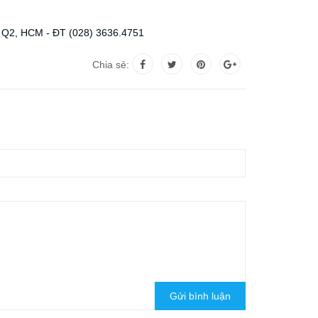
hú, Q2, HCM - ĐT (028) 3636.4751
Chia sẻ:
Gửi bình luận