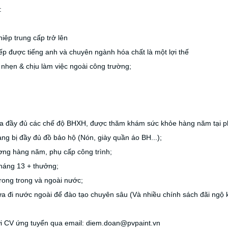
:
hiêp trung cấp trở lên
iếp được tiếng anh và chuyên ngành hóa chất là một lợi thế
nhẹn & chịu làm việc ngoài công trường;
 đầy đủ các chế độ BHXH, được thăm khám sức khỏe hàng năm tại p
ng bị đầy đủ đồ bảo hộ (Nón, giày quần áo BH...);
ng hàng năm, phụ cấp công trình;
áng 13 + thưởng;
trong trong và ngoài nước;
 đi nước ngoài để đào tạo chuyên sâu (Và nhiều chính sách đãi ngộ 
̉i CV ứng tuyển qua email: diem.doan@pvpaint.vn