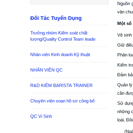
Nguồn g
vận chu
Đối Tác Tuyển Dụng
Một số 
Trưởng nhóm Kiểm soát chất
Vệ sinh 
lượng/Quality Control Team leade
Giữ điều
Nhân viên Kinh doanh Kỹ thuật
Phân loa
Kiểm tra
NHÂN VIÊN QC
Đảm bảo
Quản lý 
R&D KIÊM BARISTA TRAINER
cần đượ
Chuyên viên soạn hồ sơ công bố
Sử dụng
những c
QC Vi Sinh
loài. Đ
(Ngà