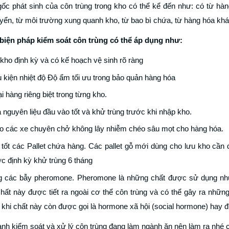
ốc phát sinh của côn trùng trong kho có thể kể đến như: có từ hàng
yển, từ môi trường xung quanh kho, từ bao bì chứa, từ hàng hóa k
biện pháp kiểm soát côn trùng có thể áp dụng như:
kho định kỳ và có kế hoạch vệ sinh rõ ràng
 kiện nhiệt độ Độ ẩm tối ưu trong bảo quản hàng hóa
̣i hàng riêng biệt trong từng kho.
 nguyên liệu đầu vào tốt và khử trùng trước khi nhập kho.
 các xe chuyên chở không lây nhiễm chéo sâu mọt cho hàng hóa.
tốt các Pallet chứa hàng. Các pallet gỗ mới dùng cho lưu kho cần đ
c định kỳ khử trùng 6 tháng
 các bẫy pheromone. Pheromone là những chất được sử dụng như n
hất này được tiết ra ngoài cơ thể côn trùng và có thể gây ra nhữ
ôi khi chất này còn được gọi là hormone xã hội (social hormone) hay
nh kiểm soát và xử lý côn trùng đang làm ngành ăn nên làm ra nhé 