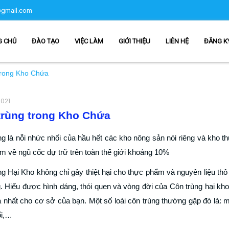
gmail.com
G CHỦ
ĐÀO TẠO
VIỆC LÀM
GIỚI THIỆU
LIÊN HỆ
ĐĂNG K
trong Kho Chứa
2021
trùng trong Kho Chứa
g là nỗi nhức nhối của hầu hết các kho nông sản nói riêng và kho th
m về ngũ cốc dự trữ trên toàn thế giới khoảng 10%
ng Hại Kho không chỉ gây thiệt hại cho thực phẩm và nguyên liệu t
. Hiểu được hình dáng, thói quen và vòng đời của Côn trùng hại kho
ả nhất cho cơ sở của bạn. Một số loài côn trùng thường gặp đó là: 
ối,…