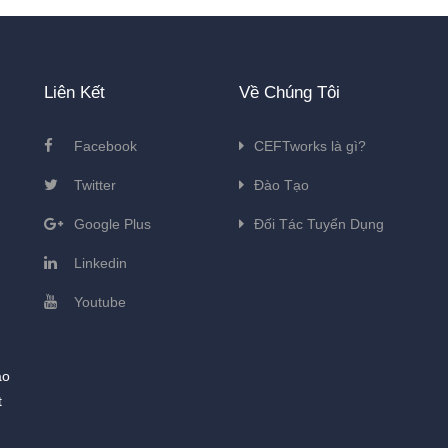
Liên Kết
Về Chúng Tôi
Facebook
CEFTworks là gì?
Twitter
Đào Tạo
Google Plus
Đối Tác Tuyển Dụng
Linkedin
Youtube
ào
t