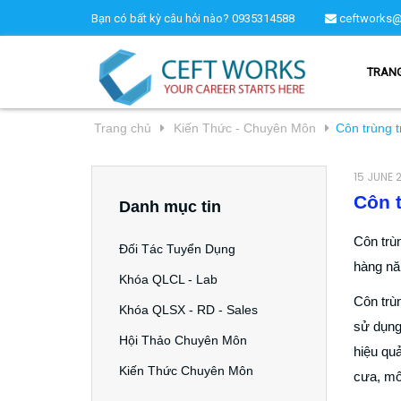
Bạn có bất kỳ câu hỏi nào?
0935314588
ceftworks@
TRAN
Trang chủ
Kiến Thức - Chuyên Môn
Côn trùng 
15 JUNE 
Côn 
Danh mục tin
Côn trùn
Đối Tác Tuyển Dụng
hàng nă
Khóa QLCL - Lab
Côn trù
Khóa QLSX - RD - Sales
sử dụng
Hội Thảo Chuyên Môn
hiệu qu
Kiến Thức Chuyên Môn
cưa, m