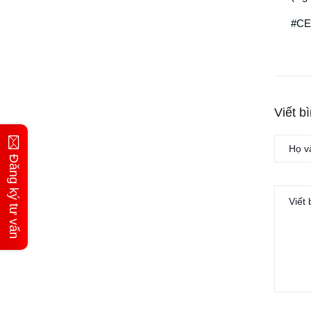
#CE
Viết b
Đăng ký tư vấn