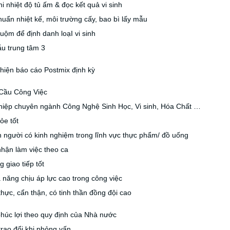
hi nhiệt độ tủ ấm & đọc kết quả vi sinh
huẩn nhiệt kế, môi trường cấy, bao bì lấy mẫu
huộm để định danh loạI vi sinh
ẫu trung tâm 3
hiện báo cáo Postmix định kỳ
Cầu Công Việc
ghiệp chuyên ngành Công Nghệ Sinh Học, Vi sinh, Hóa Chất …
ỏe tốt
n người có kinh nghiệm trong lĩnh vực thực phẩm/ đồ uống
hận làm việc theo ca
g giao tiếp tốt
 năng chịu áp lực cao trong công việc
thực, cẩn thận, có tinh thần đồng đội cao
húc lợi theo quy định của Nhà nước
rao đổi khi phỏng vấn