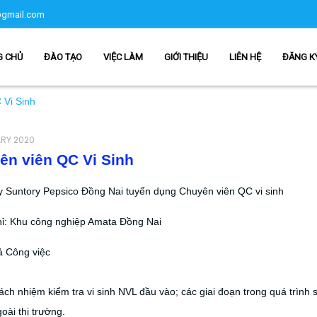
gmail.com
G CHỦ
ĐÀO TẠO
VIỆC LÀM
GIỚI THIỆU
LIÊN HỆ
ĐĂNG K
 Vi Sinh
ARY 2020
ên viên QC Vi Sinh
 Suntory Pepsico Đồng Nai tuyển dụng Chuyên viên QC vi sinh
hỉ: Khu công nghiệp Amata Đồng Nai
ả Công việc
rách nhiệm kiểm tra vi sinh NVL đầu vào; các giai đoạn trong quá trình
ài thị trường.