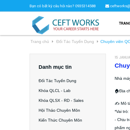
Bạn có bất kỳ câu hỏi nào?
0935314588
ceftworks@
TRAN
Trang chủ
Đối Tác Tuyển Dụng
Chuyên viên QC
15 JANU
Chuy
Danh mục tin
Nhà máy
Đối Tác Tuyển Dụng
Khóa QLCL - Lab
🏠Địa c
Khóa QLSX - RD - Sales
✍️ Mô t
Hội Thảo Chuyên Môn
*Vai trò:
- Chịu t
Kiến Thức Chuyên Môn
phẩm ngo