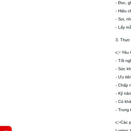
- Đọc, g
- Hiệu c
- Soi, n
- Lấy m
3. Thực 
👉 Yêu 
- Tốt n
- Sức kh
- Ưu tiê
- Chấp n
- Kỹ năn
- Có khả
- Trung 
👉Các p
Lương: t