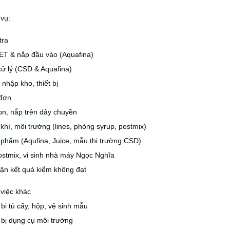
vụ:
tra
PET & nắp đầu vào (Aquafina)
ử lý (CSD & Aquafina)
nhập kho, thiết bị
 đơn
lon, nắp trên dây chuyền
khí, môi trường (lines, phòng syrup, postmix)
 phẩm (Aqufina, Juice, mẫu thị trường CSD)
ostmix, vi sinh nhà máy Ngọc Nghĩa
hận kết quả kiểm không đạt
việc khác
bị tủ cấy, hộp, vệ sinh mẫu
 bị dụng cụ môi trường