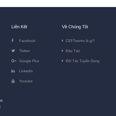
Liên Kết
Về Chúng Tôi
Facebook
CEFTworks là gì?
Twitter
Đào Tạo
Google Plus
Đối Tác Tuyển Dụng
Linkedin
Youtube
ào
t