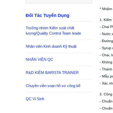
* Nhiệm 
Đối Tác Tuyển Dụng
1. Kiểm 
- Chai 
Trưởng nhóm Kiểm soát chất
lượng/Quality Control Team leade
- Nước x
- Đường 
Nhân viên Kinh doanh Kỹ thuật
- Syrup
- Chai, 
NHÂN VIÊN QC
- Không 
- Thành
R&D KIÊM BARISTA TRAINER
- Mẫu p
- Xác n
Chuyên viên soạn hồ sơ công bố
2. Công 
QC Vi Sinh
- Chuẩn 
- Chuẩn