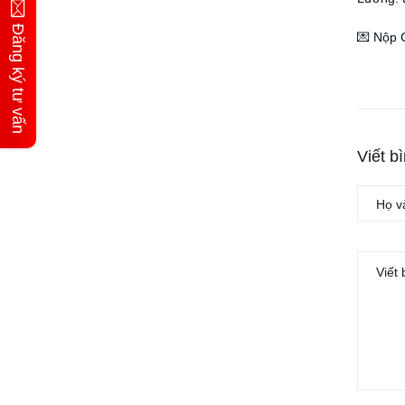
Đăng ký tư vấn
💌 Nộp 
Viết b