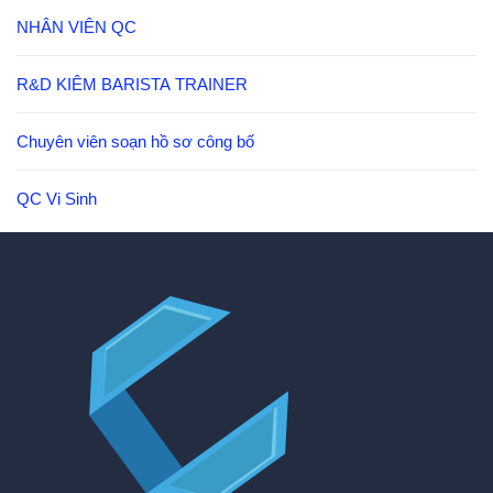
NHÂN VIÊN QC
R&D KIÊM BARISTA TRAINER
Chuyên viên soạn hồ sơ công bố
QC Vi Sinh