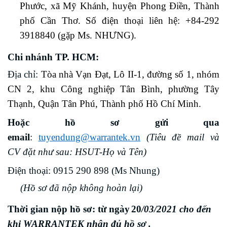
Phước, xã Mỹ Khánh, huyện Phong Điền, Thành
phố Cần Thơ. Số điện thoại liên hệ: +84-292
3918840 (gặp Ms. NHƯNG).
Chi nhánh TP. HCM:
Địa chỉ:
Tòa nhà Vạn Đạt, Lô II-1, đường số 1, nhóm
CN 2, khu Công nghiệp Tân Bình, phường Tây
Thạnh, Quận Tân Phú, Thành phố Hồ Chí Minh.
Hoặc
hồ sơ
gửi
qua
email
:
tuyendung@warrantek.vn
(Tiêu đề mail và
CV đặt như sau: HSUT-Họ và Tên)
Điện thoại: 0915 290 898 (Ms Nhung)
(
Hồ sơ đã nộp không hoàn lại
)
Thời gian nộp hồ sơ
:
từ ngày
20
/03/2021 cho đến
khi WARRANTEK nhận đủ hồ sơ .