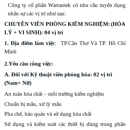
Công ty cổ phần
Warrantek có nhu cầu tuyển dụng
nhân sự
các vị trí
như sau:
CHUYÊN VIÊN PHÒNG KIỂM NGHIỆM
:
(HÓA
LÝ + VI SINH):
04 vị trí
1. Địa điểm làm việc
: TP.Cần Thơ Và TP. Hồ Chí
Minh
2.Yêu cầu công việc:
A. Đối với Kỹ thuật viên phòng hóa
: 02 vị trí
(Nam+ Nữ)
An toàn hóa chất – môi trường kiểm nghiệm
Chuẩn bị mẫu, xử lý mẫu
Pha chế, bảo quản và sử dụng hóa chất
Sử dụng và kiểm soát các thiết bị dùng trong phân