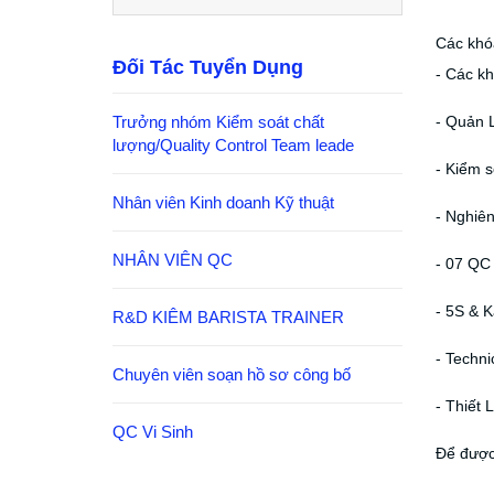
Các khó
Đối Tác Tuyển Dụng
- Các k
Trưởng nhóm Kiểm soát chất
- Quản 
lượng/Quality Control Team leade
- Kiểm 
Nhân viên Kinh doanh Kỹ thuật
- Nghiê
NHÂN VIÊN QC
- 07 QC
- 5S & K
R&D KIÊM BARISTA TRAINER
- Techni
Chuyên viên soạn hồ sơ công bố
- Thiết 
QC Vi Sinh
Để được 