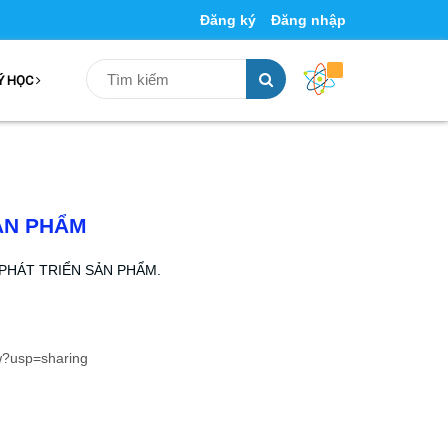
Đăng ký
Đăng nhập
Ý HỌC
SẢN PHẨM
U & PHÁT TRIỂN SẢN PHẨM.
w?usp=sharing