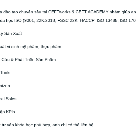
a đào tạo chuyên sâu tại CEFTworks & CEFT ACADEMY nhằm giúp anh 
hóa học ISO (9001, 22K:2018, FSSC 22K; HACCP: ISO 13485, ISO 1702
Lý Sản Xuất
soát vi sinh mỹ phẩm, thực phẩm
n Cứu & Phát Triển Sản Phẩm
 Tools
aizen
cal Sales
Lập KPIs
tư vấn khóa học phù hợp, anh chị có thể liên hệ