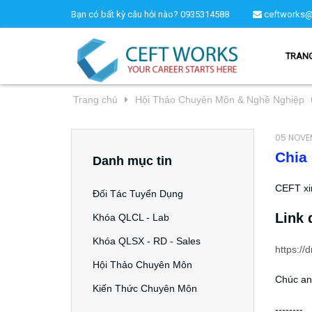
Bạn có bất kỳ câu hỏi nào?
0935314588
ceftworks@
TRAN
Trang chủ
Hội Thảo Chuyên Môn & Nghề Nghiệp
05 NOVE
Chia
Danh mục tin
CEFT xi
Đối Tác Tuyển Dụng
Link 
Khóa QLCL - Lab
Khóa QLSX - RD - Sales
https:/
Hội Thảo Chuyên Môn
Chúc anh
Kiến Thức Chuyên Môn
--------