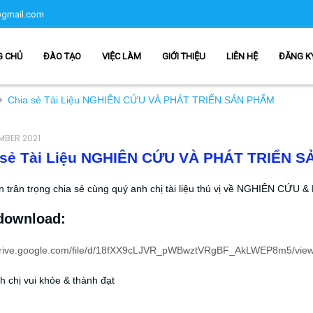
gmail.com
G CHỦ
ĐÀO TẠO
VIỆC LÀM
GIỚI THIỆU
LIÊN HỆ
ĐĂNG K
Chia sẻ Tài Liệu NGHIÊN CỨU VÀ PHÁT TRIỂN SẢN PHẨM
MBER 2021
 sẻ Tài Liệu NGHIÊN CỨU VÀ PHÁT TRIỂN 
n trân trọng chia sẻ cùng quý anh chị tài liệu thú vị về NGHIÊN CỨ
download:
/drive.google.com/file/d/18fXX9cLJVR_pWBwztVRgBF_AkLWEP8m5/vie
 chị vui khỏe & thành đạt