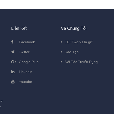
Liên Kết
Về Chúng Tôi
Facebook
CEFTworks là gì?
Twitter
Đào Tạo
Google Plus
Đối Tác Tuyển Dụng
Linkedin
Youtube
ào
t