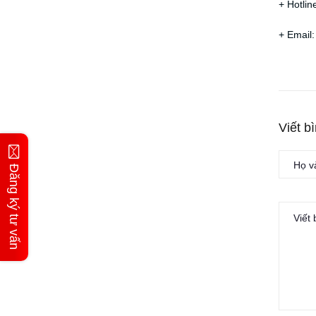
+ Hotlin
+ Email
Viết b
Đăng ký tư vấn