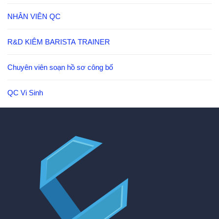
NHÂN VIÊN QC
R&D KIÊM BARISTA TRAINER
Chuyên viên soạn hồ sơ công bố
QC Vi Sinh