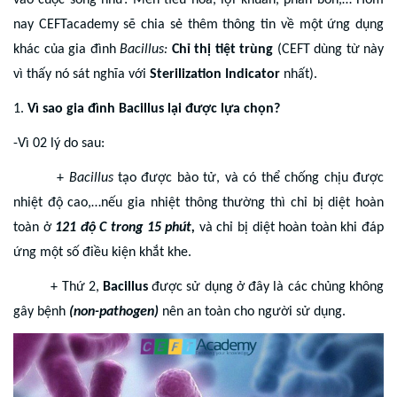
vào cuộc sống như: Men tiêu hóa, lợi khuẩn, phân bón,… Hôm
nay CEFTacademy sẽ chia sẻ thêm thông tin về một ứng dụng
khác của gia đình
Bacillus:
Chỉ thị tiệt trùng
(CEFT dùng từ này
vì thấy nó sát nghĩa với
Sterilization Indicator
nhất).
1.
Vì sao gia đình Bacillus lại được lựa chọn?
-Vì 02 lý do sau:
+
Bacillus
tạo được bào tử, và có thể chống chịu được
nhiệt độ cao,…nếu gia nhiệt thông thường thì chỉ bị diệt hoàn
toàn ở
121 độ C trong 15 phút,
và chỉ bị diệt hoàn toàn khi đáp
ứng một số điều kiện khắt khe.
+ Thứ 2,
Bacillus
được sử dụng ở đây là các chủng không
gây bệnh
(non-pathogen)
nên an toàn cho người sử dụng.