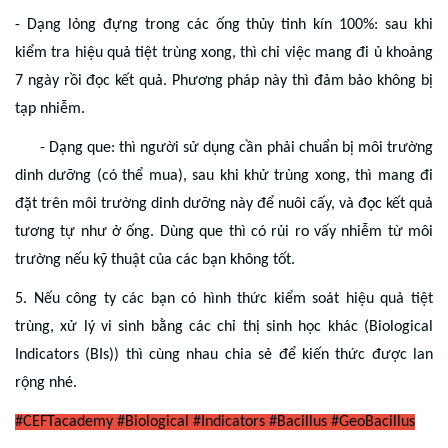
- Dạng lỏng đựng trong các ống thủy tinh kín 100%: sau khi
kiểm tra hiệu quả tiệt trùng xong, thì chỉ việc mang đi ủ khoảng
7 ngày rồi đọc kết quả. Phương pháp này thì đảm bảo không bị
tạp nhiễm.
- Dạng que: thì người sử dụng cần phải chuẩn bị môi trường
dinh dưỡng (có thể mua), sau khi khử trùng xong, thì mang đi
đặt trên môi trường dinh dưỡng này để nuôi cấy, và đọc kết quả
tương tự như ở ống. Dùng que thì có rủi ro vấy nhiễm từ môi
trường nếu kỹ thuật của các bạn không tốt.
5. Nếu công ty các bạn có hình thức kiểm soát hiệu quả tiệt
trùng, xử lý vi sinh bằng các chỉ thị sinh học khác (Biological
Indicators (BIs)) thì cùng nhau chia sẻ để kiến thức được lan
rộng nhé.
#CEFTacademy #Biological #Indicators #Bacillus #GeoBacillus